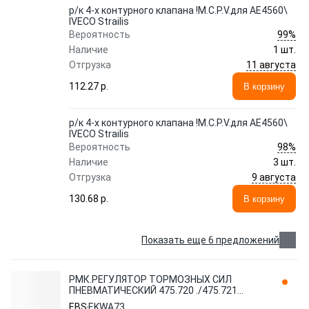
р/к 4-х контурного клапана !M.C.P.V.для AE4560\
IVECO Strailis
99%
Вероятность
Наличие
1 шт.
11 августа
Отгрузка
112.27 p.
В корзину
р/к 4-х контурного клапана !M.C.P.V.для AE4560\
IVECO Strailis
98%
Вероятность
Наличие
3 шт.
9 августа
Отгрузка
130.68 p.
В корзину
Показать еще 6 предложений
РМК.РЕГУЛЯТОР ТОРМОЗНЫХ СИЛ
ПНЕВМАТИЧЕСКИЙ 475.720 ./475.721
/475.722 . EKWA73 EBS
EBS
EKWA73