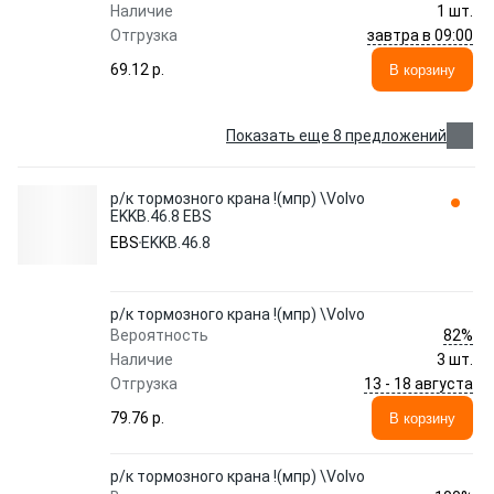
Наличие
1 шт.
завтра в 09:00
Отгрузка
69.12 p.
В корзину
Показать еще 8 предложений
р/к тормозного крана !(мпр) \Volvo
EKKB.46.8 EBS
EBS
EKKB.46.8
р/к тормозного крана !(мпр) \Volvo
82%
Вероятность
Наличие
3 шт.
13 - 18 августа
Отгрузка
79.76 p.
В корзину
р/к тормозного крана !(мпр) \Volvo