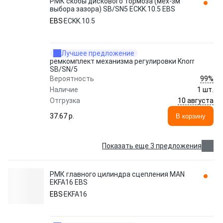
РМК скобы дискового тормоза (мех-зм
выбора зазора) SB/SN5 ECKK.10.5 EBS
EBS
ECKK.10.5
Лучшее предложение
ремкомплект меxанизма регулировки Knorr
SB/SN/5
99%
Вероятность
Наличие
1 шт.
10 августа
Отгрузка
37.67 p.
В корзину
Показать еще 3 предложения
РМК главного цилиндра сцепления MAN
EKFA16 EBS
EBS
EKFA16