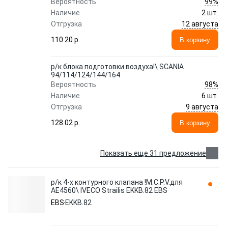
99%
Вероятность
Наличие
2 шт.
12 августа
Отгрузка
110.20 p.
В корзину
р/к блока подготовки воздуха!\ SCANIA
94/114/124/144/164
98%
Вероятность
Наличие
6 шт.
9 августа
Отгрузка
128.02 p.
В корзину
Показать еще 31 предложение
р/к 4-х контурного клапана !M.C.P.V.для
AE4560\ IVECO Strailis EKKB.82 EBS
EBS
EKKB.82