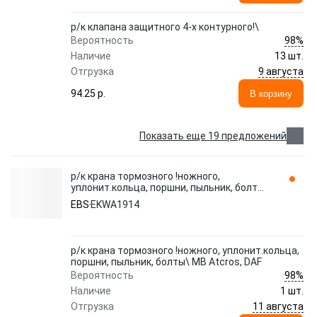
р/к клапана защитного 4-х контурного!\
98%
Вероятность
Наличие
13 шт.
9 августа
Отгрузка
94.25 p.
В корзину
Показать еще 19 предложений
р/к крана тормозного !ножного,
уплонит.кольца, поршни, пыльник, болты\
MB Atcros, DAF EKWA1914 EBS
EBS
EKWA1914
р/к крана тормозного !ножного, уплонит.кольца,
поршни, пыльник, болты\ MB Atcros, DAF
98%
Вероятность
Наличие
1 шт.
11 августа
Отгрузка