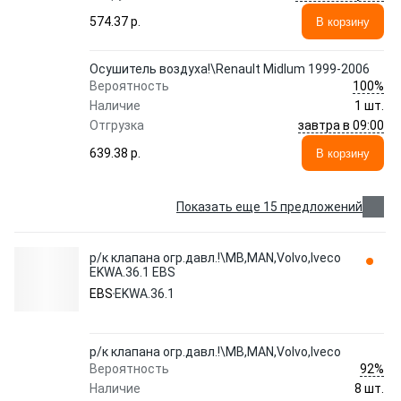
574.37 p.
В корзину
Осушитель воздуха!\Renault Midlum 1999-2006
100%
Вероятность
Наличие
1 шт.
завтра в 09:00
Отгрузка
639.38 p.
В корзину
Показать еще 15 предложений
р/к клапана огр.давл.!\MB,MAN,Volvo,Iveco
EKWA.36.1 EBS
EBS
EKWA.36.1
р/к клапана огр.давл.!\MB,MAN,Volvo,Iveco
92%
Вероятность
Наличие
8 шт.