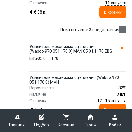
11 августа
Отгрузка
416.38 p.
В корзину
Показать еще 3 предложения
Усилитель механизма сцепления
(Wabco:970 051 170 0) MAN 05.01.1170 EBS
EBS
05.01.1170
Усилитель механизма сцепления (Wabco:970
051 170 0) MAN
82%
Вероятность
Наличие
3 шт.
12 - 15 августа
Отгрузка
414.44 p.
В корзину
Главная
Подбор
Корзина
Гараж
Войти
Усилитель механизма сцепления (Wabco:970
051 170 0) MAN