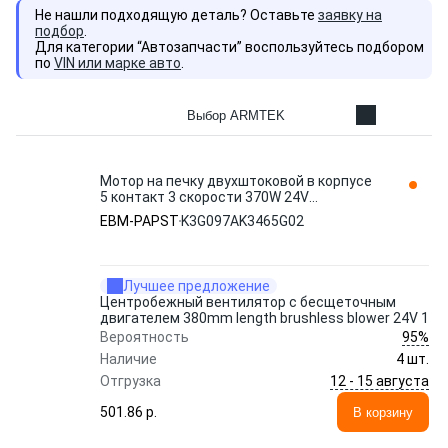
Не нашли подходящую деталь? Оставьте
заявку на
подбор
.
Для категории “Автозапчасти” воспользуйтесь подбором
по
VIN или марке авто
.
Выбор ARMTEK
Мотор на печку двухштоковой в корпусе
5 контакт 3 скорости 370W 24V
(K3G097AK3443/K3G097AK3465)
EBM-PAPST
K3G097AK3465G02
K3G097AK3465G02 EBM-PAPST
Лучшее предложение
Центробежный вентилятор с бесщеточным
двигателем 380mm length brushless blower 24V 1
95%
Вероятность
Наличие
4 шт.
12 - 15 августа
Отгрузка
501.86 p.
В корзину