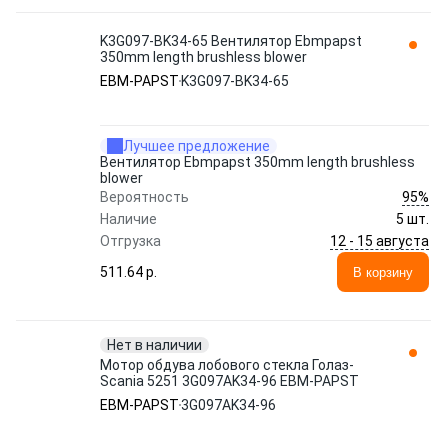
K3G097-BK34-65 Вентилятор Ebmpapst
350mm length brushless blower
EBM-PAPST
K3G097-BK34-65
Лучшее предложение
Вентилятор Ebmpapst 350mm length brushless
blower
95%
Вероятность
Наличие
5 шт.
12 - 15 августа
Отгрузка
511.64 p.
В корзину
Нет в наличии
Мотор обдува лобового стекла Голаз-
Scania 5251 3G097AK34-96 EBM-PAPST
EBM-PAPST
3G097AK34-96