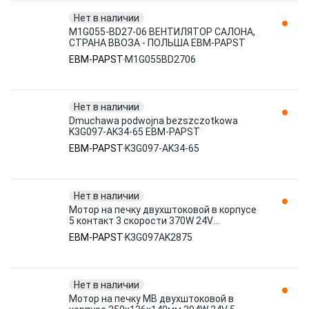
Нет в наличии
M1G055-BD27-06 ВЕНТИЛЯТОР САЛОНА,
СТРАНА ВВОЗА - ПОЛЬША EBM-PAPST
EBM-PAPST
M1G055BD2706
Нет в наличии
Dmuchawa podwojna bezszczotkowa
K3G097-AK34-65 EBM-PAPST
EBM-PAPST
K3G097-AK34-65
Нет в наличии
Мотор на печку двухштоковой в корпусе
5 контакт 3 скорости 370W 24V
(K3G097AK3443/K3G097AK3465)
EBM-PAPST
K3G097AK2875
K3G097AK2875 EBM-PAPST
Нет в наличии
Мотор на печку МВ двухштоковой в