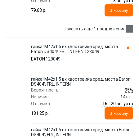
13 августа
Отгрузка
79.68 p.
В корзину
Показать еще 1 предложение
гайка !M42x1.5 вх.хвостовика сред. моста
Eaton DS404\ FRL, INTERN 128049
EATON
128049
гайка !M42x1.5 вх.хвостовика сред. моста Eaton
DS404\ FRL, INTERN
95%
Вероятность
Наличие
14 шт.
16 - 20 августа
Отгрузка
181.25 p.
В корзину
гайка !M42x1.5 вх.хвостовика сред. моста Eaton
DS404\ FRL, INTERN