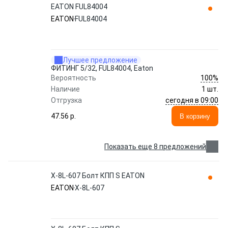
EATON FUL84004
EATON
FUL84004
Лучшее предложение
ФИТИНГ 5/32, FUL84004, Eaton
100%
Вероятность
Наличие
1 шт.
сегодня в 09:00
Отгрузка
47.56 p.
В корзину
Показать еще 8 предложений
X-8L-607 Болт КПП S EATON
EATON
X-8L-607