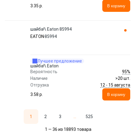
3.35 p.
В корзину
шайба!\ Eaton 85994
EATON
85994
Лучшее предложение
шайба!\ Eaton
95%
Вероятность
Наличие
>20 шт.
12 - 15 августа
Отгрузка
3.58 p.
В корзину
1
2
3
...
525
1 — 36 из 18893 товара