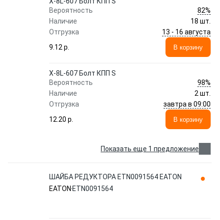
X-8L-607 Болт КПП S
82%
Вероятность
Наличие
18 шт.
13 - 16 августа
Отгрузка
9.12 p.
В корзину
X-8L-607 Болт КПП S
98%
Вероятность
Наличие
2 шт.
завтра в 09:00
Отгрузка
12.20 p.
В корзину
Показать еще 1 предложение
ШАЙБА РЕДУКТОРА ETN0091564 EATON
EATON
ETN0091564