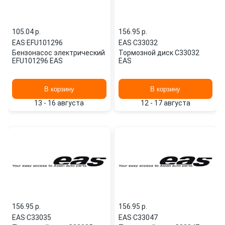
105.04 p.
156.95 p.
EAS
·
EFU101296
EAS
·
C33032
Бензонасос электрический
Тормозной диск C33032
EFU101296 EAS
EAS
В корзину
В корзину
13 - 16 августа
12 - 17 августа
156.95 p.
156.95 p.
EAS
·
C33035
EAS
·
C33047