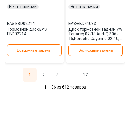
Нет в наличии
Нет в наличии
EAS
·
EBD02214
EAS
·
EBD41033
Тормозной диск EAS
Диск тормозной задний VW
EBD02214
Touareg 02-18,Audi Q7 06-
15,Porsche Cayenne 02-10,
диам. 330 мм (HTS074)
EBD41033 EAS
Возможные замены
Возможные замены
1
2
3
...
17
1 — 36 из 612 товаров