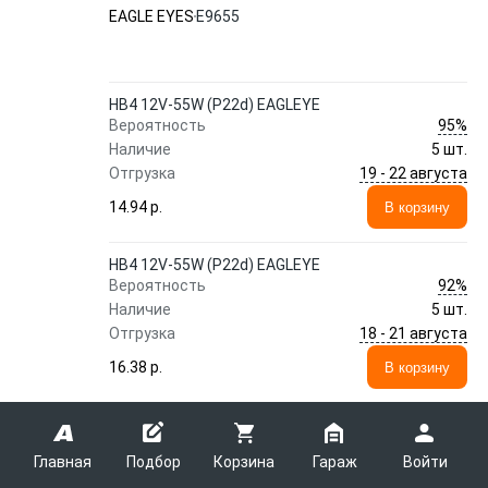
EAGLE EYES
E9655
HB4 12V-55W (P22d) EAGLEYE
95%
Вероятность
Наличие
5 шт.
19 - 22 августа
Отгрузка
14.94 p.
В корзину
HB4 12V-55W (P22d) EAGLEYE
92%
Вероятность
Наличие
5 шт.
18 - 21 августа
Отгрузка
16.38 p.
В корзину
Автолампа EAGLE EYES E7121
Главная
Подбор
Корзина
Гараж
Войти
EAGLE EYES
E7121