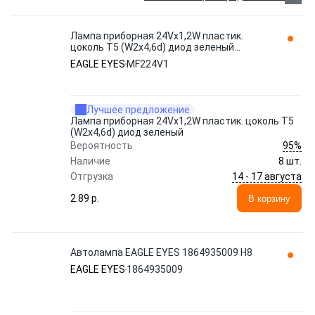
Лампа приборная 24Vх1,2W пластик.
цоколь Т5 (W2x4,6d) диод зеленый
MF224V1 EAGLE EYES
EAGLE EYES
MF224V1
Лучшее предложение
Лампа приборная 24Vх1,2W пластик. цоколь Т5
(W2x4,6d) диод зеленый
95%
Вероятность
Наличие
8 шт.
14 - 17 августа
Отгрузка
2.89 p.
В корзину
Автолампа EAGLE EYES 1864935009 H8
EAGLE EYES
1864935009