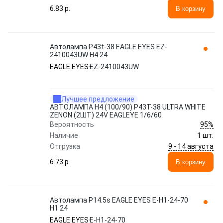
6.83 p.
В корзину
Автолампа P43t-38 EAGLE EYES EZ-
2410043UW H4 24
EAGLE EYES
EZ-2410043UW
Лучшее предложение
АВТОЛАМПА H4 (100/90) P43T-38 ULTRA WHITE
ZENON (2ШТ) 24V EAGLEYE 1/6/60
95%
Вероятность
Наличие
1 шт.
9 - 14 августа
Отгрузка
6.73 p.
В корзину
Автолампа P14.5s EAGLE EYES E-H1-24-70
H1 24
EAGLE EYES
E-H1-24-70