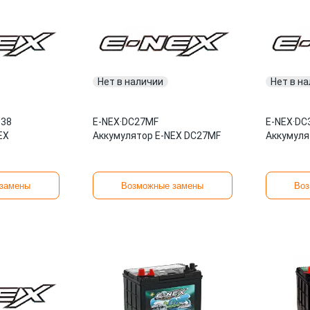
Нет в наличии
Нет в н
138
E-NEX
·
DC27MF
E-NEX
·
DC
EX
Аккумулятор E-NEX DC27MF
Аккумуля
замены
Возможные замены
Воз