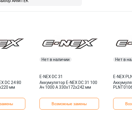
Выбор ARMTEK
Нет в наличии
Нет в н
E-NEX
·
DC 31
E-NEX
·
PL
X DC 24 80
Аккумулятор E-NEX DC 31 100
Аккумуля
2x220 мм
Ач 1000 А 330x172x242 мм
PLNT010
замены
Возможные замены
Воз