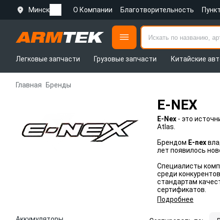
Минск
О Компании
Благотворительность
Пунк
Легковые запчасти
Грузовые запчасти
Китайские авт
Главная
Бренды
E-NEX
E-Nex
- это источн
Atlas.
Брендом
E-nex
вла
лет появилось ново
Специалисты компа
среди конкуренто
стандартам качест
сертификатов.
Подробнее
Аккумуляторы