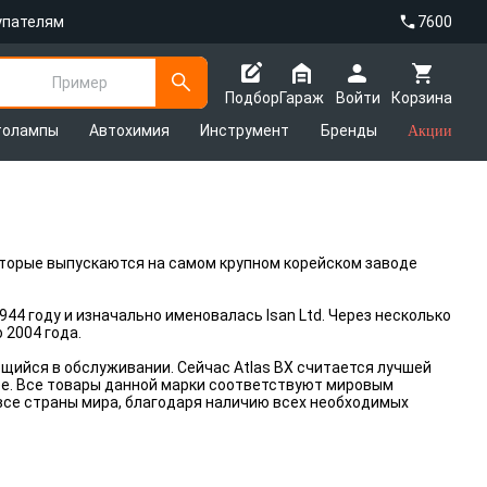
упателям
7600
Пример
Подбор
Гараж
Войти
Корзина
толампы
Автохимия
Инструмент
Бренды
Акции
которые выпускаются на самом крупном корейском заводе
944 году и изначально именовалась Isan Ltd. Через несколько
 2004 года.
щийся в обслуживании. Сейчас Atlas BX считается лучшей
е. Все товары данной марки соответствуют мировым
все страны мира, благодаря наличию всех необходимых