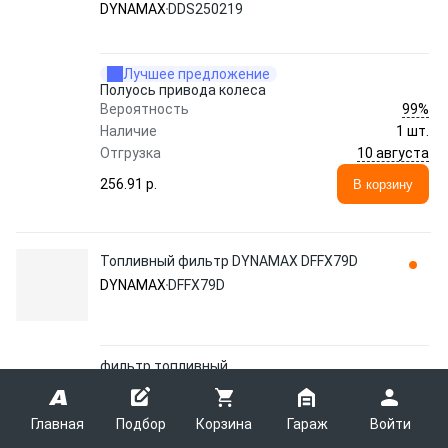
DYNAMAX
DDS250219
Лучшее предложение
Полуось привода колеса
99%
Вероятность
Наличие
1 шт.
10 августа
Отгрузка
256.91 p.
В корзину
Топливный фильтр DYNAMAX DFFX79D
DYNAMAX
DFFX79D
фильтр топливный
95%
Вероятность
Наличие
16 шт.
Главная
Подбор
Корзина
Гараж
Войти
13 - 18 августа
Отгрузка