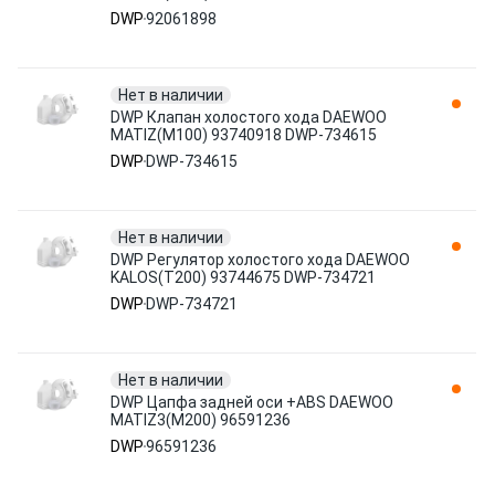
DWP
92061898
Нет в наличии
DWP Клапан холостого хода DAEWOO
MATIZ(M100) 93740918 DWP-734615
DWP
DWP-734615
Нет в наличии
DWP Регулятор холостого хода DAEWOO
KALOS(T200) 93744675 DWP-734721
DWP
DWP-734721
Нет в наличии
DWP Цапфа задней оси +ABS DAEWOO
MATIZ3(M200) 96591236
DWP
96591236