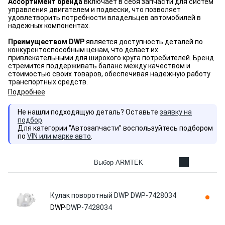
Ассортимент бренда
включает в себя запчасти для систем
управления двигателем и подвески, что позволяет
удовлетворить потребности владельцев автомобилей в
надежных компонентах.
Преимуществом
DWP
является доступность деталей по
конкурентоспособным ценам, что делает их
привлекательными для широкого круга потребителей. Бренд
стремится поддерживать баланс между качеством и
стоимостью своих товаров, обеспечивая надежную работу
транспортных средств.
Подробнее
Не нашли подходящую деталь? Оставьте
заявку на
подбор
.
Для категории “Автозапчасти” воспользуйтесь подбором
по
VIN или марке авто
.
Выбор ARMTEK
Кулак поворотный DWP DWP-7428034
DWP
DWP-7428034