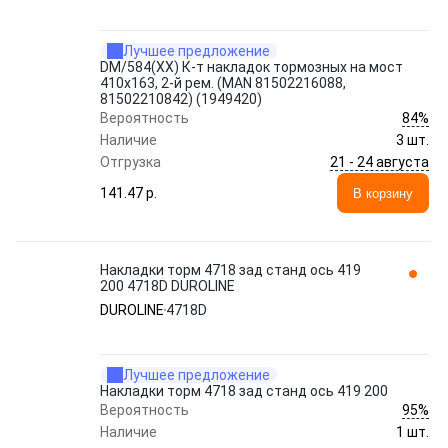
Лучшее предложение
DM/584(XX) К-т накладок тормозных на мост
410x163, 2-й рем. (MAN 81502216088,
81502210842) (1949420)
84%
Вероятность
Наличие
3 шт.
21 - 24 августа
Отгрузка
141.47 p.
В корзину
Накладки торм 4718 зад станд ось 419
200 4718D DUROLINE
DUROLINE
4718D
Лучшее предложение
Накладки торм 4718 зад станд ось 419 200
95%
Вероятность
Наличие
1 шт.