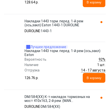
128.64 p.
В корзину
Накладки 1443 торм. перед. 1-й рем
(ось,закл) Eaton 1443-1 DUROLINE
DUROLINE
1443-1
Лучшее предложение
Накладки 1443 торм. перед. 1-й рем (ось,закл)
Eaton
92%
Вероятность
Наличие
1 шт.
14 - 17 августа
Отгрузка
126.76 p.
В корзину
DM/584(XX) К-т накладок тормозных на
мост 410x163, 2-й рем. (MAN
81502216088, 81502210842) (1949420)
DUROLINE
DM/584(XX)
DUROLINE