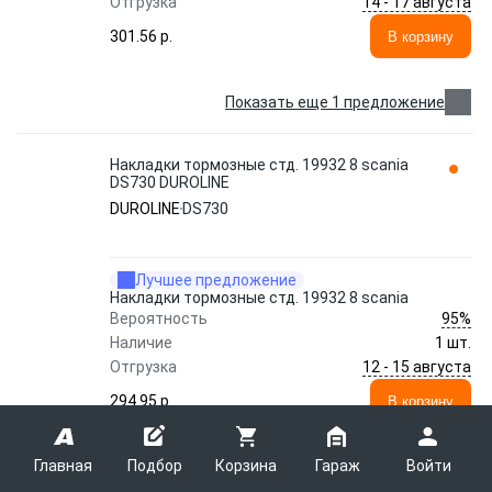
14 - 17 августа
Отгрузка
301.56 p.
В корзину
Показать еще 1 предложение
Накладки тормозные стд. 19932 8 scania
DS730 DUROLINE
DUROLINE
DS730
Лучшее предложение
Накладки тормозные стд. 19932 8 scania
95%
Вероятность
Наличие
1 шт.
12 - 15 августа
Отгрузка
294.95 p.
В корзину
Главная
Подбор
Корзина
Гараж
Войти
Показать еще 4 предложения