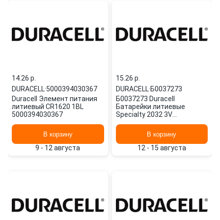
14.26 p.
15.26 p.
DURACELL
·
5000394030367
DURACELL
·
Б0037273
Duracell Элемент питания
Б0037273 Duracell
литиевый CR1620 1BL
Батарейки литиевые
5000394030367
Specialty 2032 3V
DL2032/CR2032 2 шт.
блистер Б0037
В корзину
В корзину
9 - 12 августа
12 - 15 августа