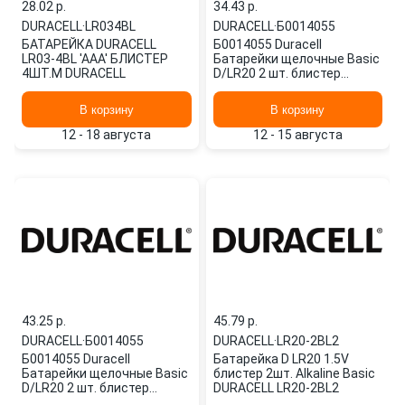
28.02 p.
34.43 p.
DURACELL
·
LR034BL
DURACELL
·
Б0014055
БАТАРЕЙКА DURАCELL
Б0014055 Duracell
LR03-4BL 'ААА' БЛИСТЕР
Батарейки щелочные Basic
4ШТ.М DURACELL
D/LR20 2 шт. блистер
Б0014055
В корзину
В корзину
12 - 18 августа
12 - 15 августа
43.25 p.
45.79 p.
DURACELL
·
Б0014055
DURACELL
·
LR20-2BL2
Б0014055 Duracell
Батарейка D LR20 1.5V
Батарейки щелочные Basic
блистер 2шт. Alkaline Basic
D/LR20 2 шт. блистер
DURACELL LR20-2BL2
Б0014055