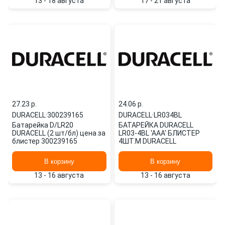
13 - 18 августа
17 - 21 августа
27.23 p.
24.06 p.
DURACELL
·
300239165
DURACELL
·
LR034BL
Батарейка D/LR20
БАТАРЕЙКА DURАCELL
DURACELL (2 шт/бл) цена за
LR03-4BL 'ААА' БЛИСТЕР
блистер 300239165
4ШТ.М DURACELL
В корзину
В корзину
13 - 16 августа
13 - 16 августа