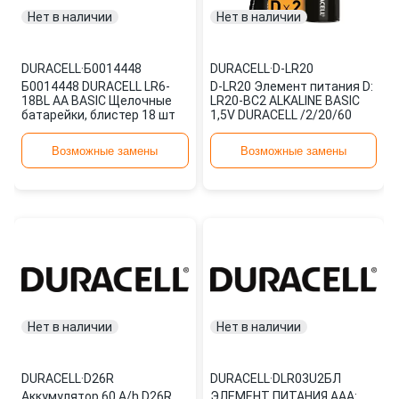
Нет в наличии
Нет в наличии
DURACELL
·
Б0014448
DURACELL
·
D-LR20
Б0014448 DURACELL LR6-
D-LR20 Элемент питания D:
18BL AA BASIC Щелочные
LR20-BC2 ALKALINE BASIC
батарейки, блистер 18 шт
1,5V DURACELL /2/20/60
Возможные замены
Возможные замены
Нет в наличии
Нет в наличии
DURACELL
·
D26R
DURACELL
·
DLR03U2БЛ
Аккумулятор 60 A/h D26R
ЭЛЕМЕНТ ПИТАНИЯ AAA: