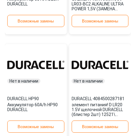
DURACELL
LR03-BC2 ALKALINE ULTRA
POWER 1,5V (ЗАМЕНА
LR03T(2)БЛ) DURACELL
/2/20 DLR03U2БЛ
Возможные замены
Возможные замены
Нет в наличии
Нет в наличии
DURACELL
·
HP90
DURACELL
·
4084500287181
Аккумулятор 60A/h HP90
элемент питания! D LR20
DURACELL
1.5V щелочной DURACELL
(блистер 2шт) 12521\
4084500287181
Возможные замены
Возможные замены