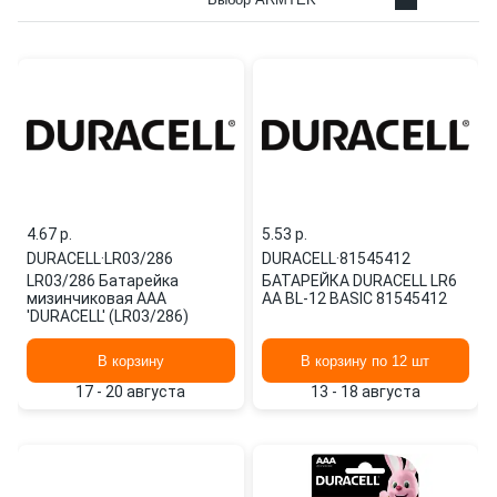
4.67 p.
5.53 p.
DURACELL
·
LR03/286
DURACELL
·
81545412
LR03/286 Батарейка
БАТАРЕЙКА DURACELL LR6
мизинчиковая ААА
АА BL-12 BASIC 81545412
'DURACELL' (LR03/286)
В корзину
В корзину по 12 шт
17 - 20 августа
13 - 18 августа