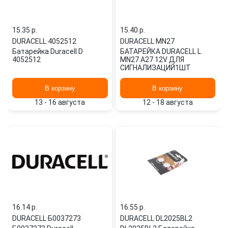
15.35 p.
15.40 p.
DURACELL
·
4052512
DURACELL
·
MN27
Батарейка Duracell D
БАТАРЕЙКА DURACELL L
4052512
MN27 A27 12V ДЛЯ
СИГНАЛИЗАЦИЙ1ШТ
В корзину
В корзину
13 - 16 августа
12 - 18 августа
16.14 p.
16.55 p.
DURACELL
·
Б0037273
DURACELL
·
DL2025BL2