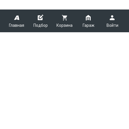
Главная
Подбор
Корзина
Гараж
Войти
ARMTEK
О Компании
Покупателям
Контакты
Как сделать заказ
Партнерам
Новости
Доставка
Поставщикам
Каталоги
Вакансии
Способы оплаты