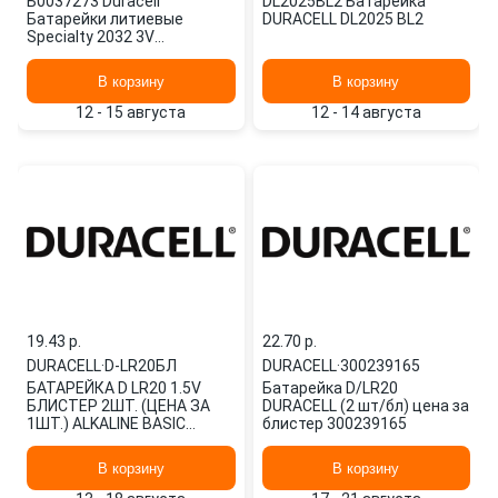
Б0037273 Duracell
DL2025BL2 Батарейка
Батарейки литиевые
DURACELL DL2025 BL2
Specialty 2032 3V
DL2032/CR2032 2 шт.
блистер Б0037
В корзину
В корзину
12 - 15 августа
12 - 14 августа
19.43 p.
22.70 p.
DURACELL
·
D-LR20БЛ
DURACELL
·
300239165
БАТАРЕЙКА D LR20 1.5V
Батарейка D/LR20
БЛИСТЕР 2ШТ. (ЦЕНА ЗА
DURACELL (2 шт/бл) цена за
1ШТ.) ALKALINE BASIC
блистер 300239165
DURACELL D-LR20БЛ
В корзину
В корзину