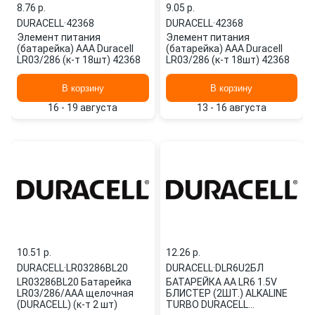
8.76 p.
9.05 p.
DURACELL
·
42368
DURACELL
·
42368
Элемент питания
Элемент питания
(батарейка) AAA Duracell
(батарейка) AAA Duracell
LR03/286 (к-т 18шт) 42368
LR03/286 (к-т 18шт) 42368
В корзину
В корзину
16 - 19 августа
13 - 16 августа
10.51 p.
12.26 p.
DURACELL
·
LR03286BL20
DURACELL
·
DLR6U2БЛ
LR03286BL20 Батарейка
БАТАРЕЙКА AA LR6 1.5V
LR03/286/AAA щелочная
БЛИСТЕР (2ШТ.) ALKALINE
(DURACELL) (к-т 2 шт)
TURBO DURACELL