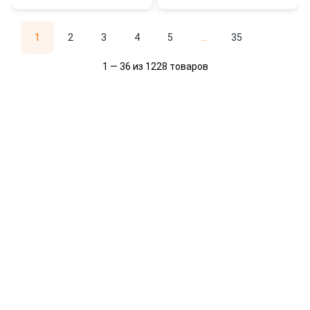
1
2
3
4
5
...
35
1 — 36 из 1228 товаров