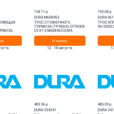
158.11 p.
192.08 p.
DURA
·
M608453
DURA
·
961
ВЛЯЮЩАЯ
ТРОС СТОЯНОЧНОГО
ТРОС КПП
А
ТОРМОЗА (ТРУБКА) CITROEN
9615050 
ОРМОЗА
C5 01-0 M608453 DURA
ину
В корзину
вгуста
12 - 18 августа
1
483.36 p.
485.09 p.
DURA
·
334341
DURA
·
341