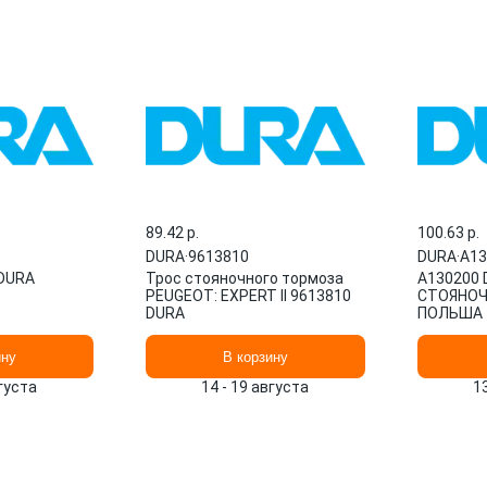
89.42 p.
100.63 p.
DURA
·
9613810
DURA
·
A13
 DURA
Трос стояночного тормоза
A130200 
PEUGEOT: EXPERT II 9613810
СТОЯНОЧ
DURA
ПОЛЬША
ину
В корзину
вгуста
14 - 19 августа
1