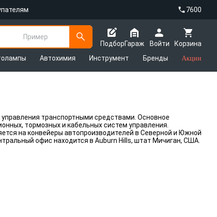
упателям
7600
Пример
Подбор
Гараж
Войти
Корзина
толампы
Автохимия
Инструмент
Бренды
Акции
 управления транспортными средствами. Основное
онных, тормозных и кабельных систем управления.
яется на конвейеры автопроизводителей в Северной и Южной
тральный офис находится в Auburn Hills, штат Мичиган, США.