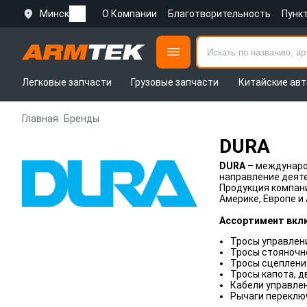
Минск
О Компании
Благотворительность
Пунк
Легковые запчасти
Грузовые запчасти
Китайские авт
Главная
Бренды
DURA
DURA
– междунаро
направление деяте
Продукция компани
Америке, Европе и
Ассортимент вкл
Тросы управлени
Тросы стояночн
Тросы сцепления
Тросы капота, д
Кабели управлен
Рычаги переклю