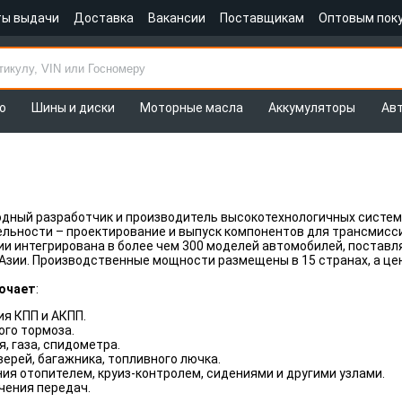
ты выдачи
Доставка
Вакансии
Поставщикам
Оптовым пок
о
Шины и диски
Моторные масла
Аккумуляторы
Ав
дный разработчик и производитель высокотехнологичных систем
льности – проектирование и выпуск компонентов для трансмисси
и интегрирована в более чем 300 моделей автомобилей, поставл
 Азии. Производственные мощности размещены в 15 странах, а цен
ючает
:
я КПП и АКПП.
ого тормоза.
, газа, спидометра.
верей, багажника, топливного лючка.
ия отопителем, круиз-контролем, сидениями и другими узлами.
чения передач.