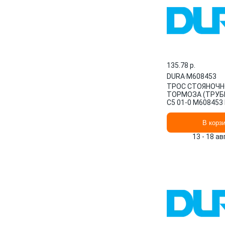
135.78 p.
DURA
·
M608453
ТРОС СТОЯНОЧН
ТОРМОЗА (ТРУБК
C5 01-0 M608453
В корз
13 - 18 а