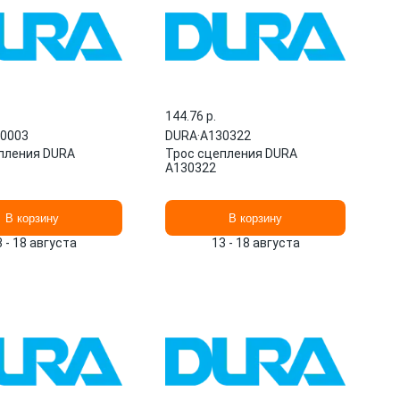
144.76 p.
0003
DURA
·
A130322
пления DURA
Трос сцепления DURA
A130322
В корзину
В корзину
3 - 18 августа
13 - 18 августа