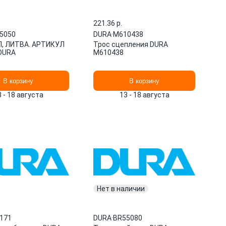
221.36 p.
5050
DURA
·
M610438
, ЛИТВА. АРТИКУЛ
Трос сцепления DURA
DURA
M610438
В корзину
В корзину
3 - 18 августа
13 - 18 августа
Нет в наличии
171
DURA
·
BR55080