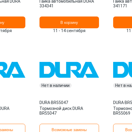
ьная DURA
Гайка автомобильная DURA
Гайка ав
334341
341171
ину
В корзину
нтября
11 - 14 сентября
11
Нет в наличии
Нет в н
DURA
·
BR55047
DURA
·
BR5
 DURA
Тормозной диск DURA
Тормозно
BR55047
BR55069
замены
Возможные замены
Воз