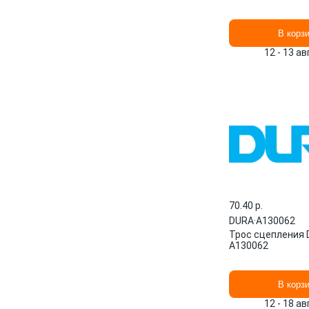
В корз
12 - 13 а
70.40 p.
DURA
·
A130062
Трос сцепления
A130062
В корз
12 - 18 а