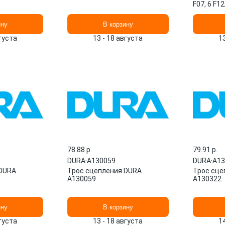
F07, 6 F1
DURA
ину
В корзину
вгуста
13 - 18 августа
1
78.88 p.
79.91 p.
DURA
·
A130059
DURA
·
A13
 DURA
Трос сцепления DURA
Трос сце
A130059
A130322
ину
В корзину
вгуста
13 - 18 августа
1