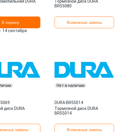
томобильная DURA
Тормозной диск DURA
BR55080
В корзину
Возможные замены
 - 14 сентября
аличии
Нет в наличии
5069
DURA
·
BR55014
й диск DURA
Тормозной диск DURA
BR55014
можные замены
Возможные замены