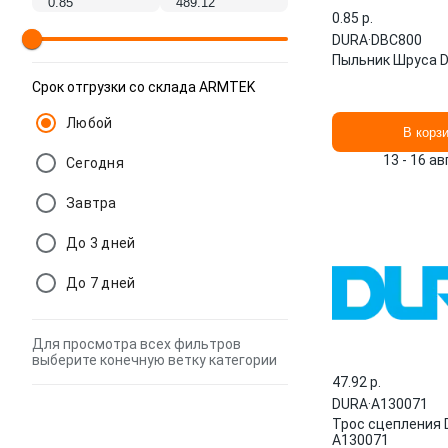
0.85 p.
DURA
·
DBC800
Пыльник Шруса 
Срок отгрузки со склада ARMTEK
Любой
В корз
13 - 16 а
Сегодня
Завтра
До 3 дней
До 7 дней
Для просмотра всех фильтров
выберите конечную ветку категории
47.92 p.
DURA
·
A130071
Трос сцепления
A130071