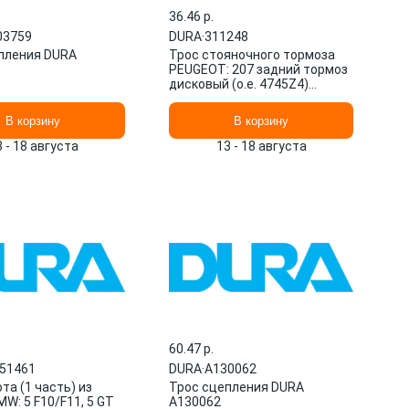
36.46 p.
03759
DURA
·
311248
пления DURA
Трос стояночного тормоза
PEUGEOT: 207 задний тормоз
дисковый (o.e. 4745Z4)
311248 DURA
В корзину
В корзину
3 - 18 августа
13 - 18 августа
60.47 p.
51461
DURA
·
A130062
та (1 часть) из
Трос сцепления DURA
W: 5 F10/F11, 5 GT
A130062