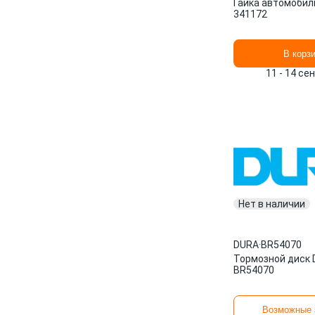
Гайка автомобил
341172
В корз
11 - 14 се
Нет в наличии
DURA
·
BR54070
Тормозной диск
BR54070
Возможные 