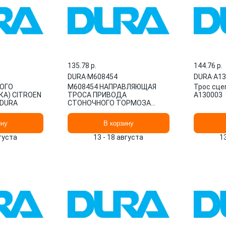
135.78 p.
144.76 p.
DURA
·
M608454
DURA
·
A13
ОГО
M608454 НАПРАВЛЯЮЩАЯ
Трос сце
А) CITROEN
ТРОСА ПРИВОДА
A130003
 DURA
СТОНОЧНОГО ТОРМОЗА
DURA
ину
В корзину
вгуста
13 - 18 августа
1