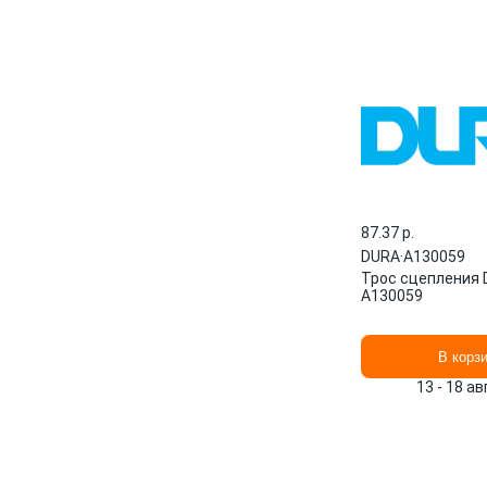
87.37 p.
DURA
·
A130059
Трос сцепления
A130059
В корз
13 - 18 а