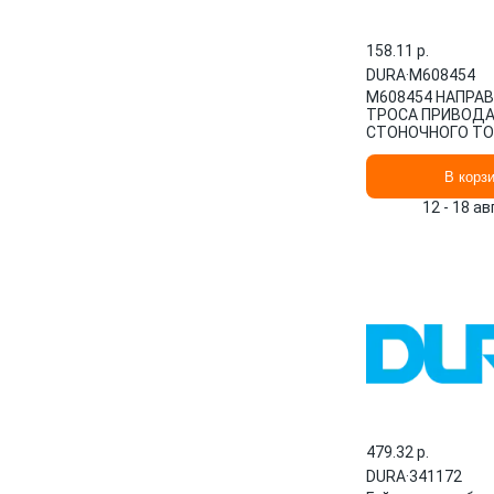
158.11 p.
DURA
·
M608454
M608454 НАПРА
ТРОСА ПРИВОД
СТОНОЧНОГО Т
DURA
В корз
12 - 18 а
479.32 p.
DURA
·
341172