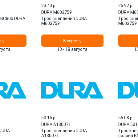
23.40 p.
25.92 p.
DURA
·
M603759
DURA
·
M6
DBC800 DURA
Трос сцепления DURA
Трос сце
M603759
M603759
ину
В корзину
вгуста
13 - 18 августа
1
50.16 p.
55.08 p.
DURA
·
A130071
DURA
·
501
 DURA
Трос сцепления DURA
Трос капо
A130071
салона BM