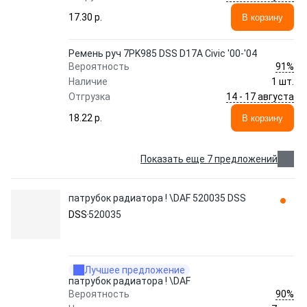
17.30 p.
В корзину
Ремень руч 7PK985 DSS D17A Civic '00-'04
91%
Вероятность
Наличие
1 шт.
14 - 17 августа
Отгрузка
18.22 p.
В корзину
Показать еще 7 предложений
патрубок радиатора ! \DAF 520035 DSS
DSS
520035
Лучшее предложение
патрубок радиатора ! \DAF
90%
Вероятность