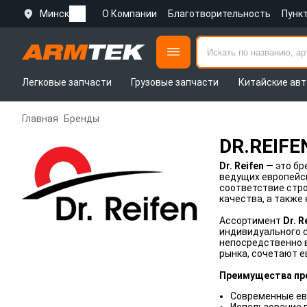
Минск
О Компании
Благотворительность
Пунк
Легковые запчасти
Грузовые запчасти
Китайские авт
Главная
Бренды
DR.REIFE
Dr. Reifen
— это бр
ведущих европейск
соответствие стр
качества, а также
Ассортимент
Dr. R
индивидуального 
непосредственно в
рынка, сочетают е
Преимущества про
Современные ев