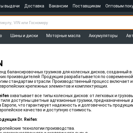
ты выдачи
Доставка
Вакансии
Поставщикам
Оптовым пок
о
Шины и диски
Моторные масла
Аккумуляторы
Ав
N
енд балансировочных грузиков для колесных дисков, созданный в
их производителей. Продукция разрабатывается по современной 
огим стандартам отрасли. Производственный процесс включает и
 европейских крепежных элементов и комплектующих.
eifen
охватывает все типы колесных дисков: от легковых и грузо
стиля доступны цветные адгезионные грузики, предназначенные 
 Европе, что гарантирует надежность и долговечность продукци
вропейское качество и доступную стоимость.
дукции Dr. Reifen
:
ропейские технологии производства.