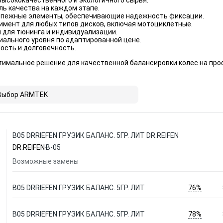
ысококачественного и экологичного сырья.
ь качества на каждом этапе.
епежные элементы, обеспечивающие надежность фиксации.
имент для любых типов дисков, включая мотоциклетные.
 для тюнинга и индивидуализации.
иального уровня по адаптированной цене.
ость и долговечность.
тимальное решение для качественной балансировки колес на пр
Выбор ARMTEK
B05 DRRIEFEN ГРУЗИК БАЛАНС. 5ГР. ЛИТ DR.REIFEN
DR.REIFEN
B-05
Возможные замены
76%
B05 DRRIEFEN ГРУЗИК БАЛАНС. 5ГР. ЛИТ
78%
B05 DRRIEFEN ГРУЗИК БАЛАНС. 5ГР. ЛИТ