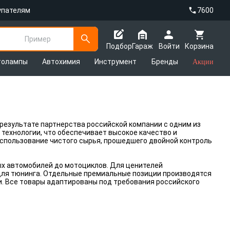
упателям
7600
Пример
Подбор
Гараж
Войти
Корзина
толампы
Автохимия
Инструмент
Бренды
Акции
 результате партнерства российской компании с одним из
технологии, что обеспечивает высокое качество и
спользование чистого сырья, прошедшего двойной контроль
вых автомобилей до мотоциклов. Для ценителей
для тюнинга. Отдельные премиальные позиции производятся
и. Все товары адаптированы под требования российского