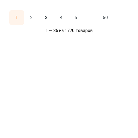
1
2
3
4
5
...
50
1 — 36 из 1770 товаров