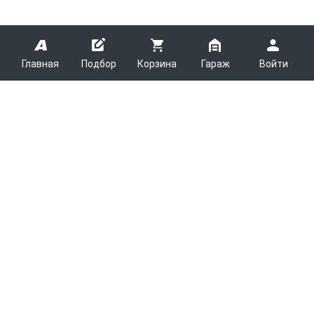
Главная
Подбор
Корзина
Гараж
Войти
ARMTEK
О Компании
Покупателям
Контакты
Как сделать заказ
Партнерам
Новости
Доставка
Поставщикам
Каталоги
Вакансии