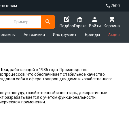
упателям
7600
Пример
Подбор
Гараж
Войти
Корзина
толампы
Автохимия
Инструмент
Бренды
Акции
stika
, работающей с 1986 года. Производство
х процессов, что обеспечивает стабильное качество
ндовал себя в сфере товаров для дома и хозяйственного
ловую посуду, хозяйственный инвентарь, декоративные
кт разрабатывается с учетом функциональности,
оммерческом применении.