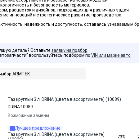
вление ассортимента и разработка новых моделей.
кологичность и безопасность материалов.
рм, расцветок и дизайнов, подходящих для различных задач.
ние инноваций и стратегическое развитие производства.
ктичность, надежность и доступность, оставаясь узнаваемым б
дящую деталь? Оставьте
заявку на подбор
.
Автозапчасти” воспользуйтесь подбором по
VIN или марке авто
.
Выбор ARMTEK
Таз круглый 3 л, DRINA (цвета в ассортименте) (10089)
DRINA
10089
Возможные замены
Лучшее предложение
Таз круглый 3 л, DRINA (цвета в ассортименте)
73%