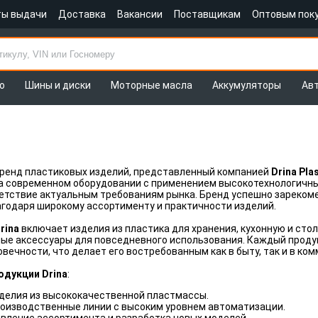
ты выдачи
Доставка
Вакансии
Поставщикам
Оптовым пок
о
Шины и диски
Моторные масла
Аккумуляторы
Ав
ренд пластиковых изделий, представленный компанией
Drina Pla
а современном оборудовании с применением высокотехнологичны
етствие актуальным требованиям рынка. Бренд успешно зарекоме
годаря широкому ассортименту и практичности изделий.
rina
включает изделия из пластика для хранения, кухонную и сто
ые аксессуары для повседневного использования. Каждый проду
овечности, что делает его востребованным как в быту, так и в к
дукции Drina
:
делия из высококачественной пластмассы.
оизводственные линии с высоким уровнем автоматизации.