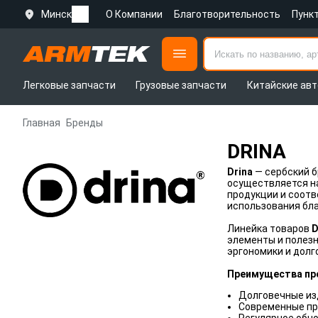
Минск
О Компании
Благотворительность
Пунк
Легковые запчасти
Грузовые запчасти
Китайские авт
Главная
Бренды
DRINA
Drina
— сербский б
осуществляется н
продукции и соотв
использования бла
Линейка товаров
D
элементы и полезн
эргономики и долг
Преимущества про
Долговечные из
Современные пр