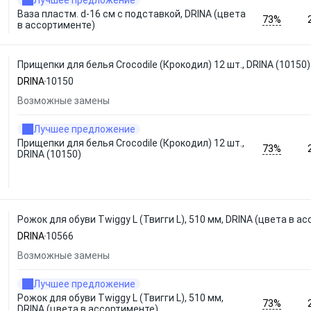
Лучшее предложение
Ваза пластм. d-16 cм с подставкой, DRINA (цвета
73%
в ассортименте)
Прищепки для белья Crocodile (Крокодил) 12 шт., DRINA (10150)
DRINA
10150
Возможные замены
Лучшее предложение
Прищепки для белья Crocodile (Крокодил) 12 шт.,
73%
DRINA (10150)
Рожок для обуви Twiggy L (Твигги L), 510 мм, DRINA (цвета в а
DRINA
10566
Возможные замены
Лучшее предложение
Рожок для обуви Twiggy L (Твигги L), 510 мм,
73%
DRINA (цвета в ассортименте)