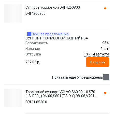
Суппорт тормозной DRI 4260800
DRI
4260800
Лучшее предложение
СУППОРТ ТОРМОЗНОЙ ЗАДНИЙ PSA
95%
Вероятность
Наличие
1 шт.
13 - 14 августа
Отгрузка
252.86 p.
В корзину
Показать еще 5 предложений
Тормозной суппорт VOLVO S60 00-10,S70
(LS, P80_) 96-00,S80 I (TS, XY) 98-06,V70 I
(LV, P80_) 97 MSG 31.8530.0 DRI
DRI
31.8530.0