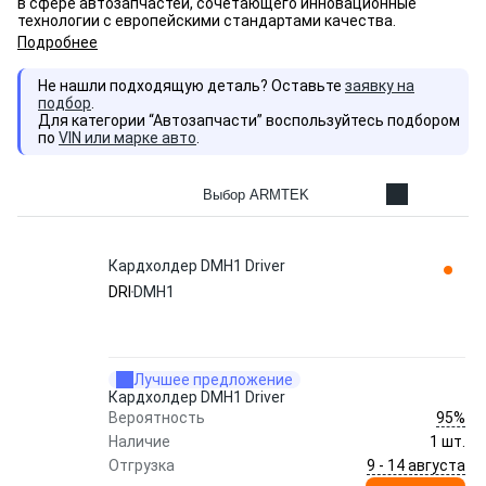
в сфере автозапчастей, сочетающего инновационные
технологии с европейскими стандартами качества.
Подробнее
Не нашли подходящую деталь? Оставьте
заявку на
подбор
.
Для категории “Автозапчасти” воспользуйтесь подбором
по
VIN или марке авто
.
Выбор ARMTEK
Кардхолдер DMH1 Driver
DRI
DMH1
Лучшее предложение
Кардхолдер DMH1 Driver
95%
Вероятность
Наличие
1 шт.
9 - 14 августа
Отгрузка