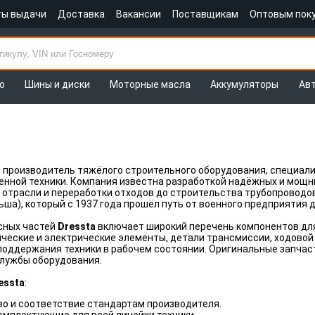
ты выдачи
Доставка
Вакансии
Поставщикам
Оптовым пок
о
Шины и диски
Моторные масла
Аккумуляторы
Ав
 производитель тяжёлого строительного оборудования, специал
енной техники. Компания известна разработкой надёжных и мощн
трасли и переработки отходов до строительства трубопроводов.
ьша), который с 1937 года прошёл путь от военного предприятия 
сных частей
Dressta
включает широкий перечень компонентов для 
ческие и электрические элементы, детали трансмиссии, ходовой
оддержания техники в рабочем состоянии. Оригинальные запчас
службы оборудования.
essta
:
во и соответствие стандартам производителя.