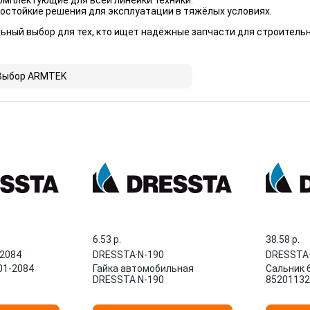
омплектующие для всей линейки техники.
остойкие решения для эксплуатации в тяжёлых условиях.
ьный выбор для тех, кто ищет надёжные запчасти для строительн
Выбор ARMTEK
6.53 p.
38.58 p.
-2084
DRESSTA
·
N-190
DRESSTA
01-2084
Гайка автомобильная
Сальник 
DRESSTA N-190
85201132