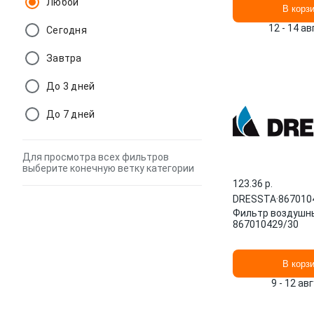
Любой
В корз
12 - 14 а
Сегодня
Завтра
До 3 дней
До 7 дней
Для просмотра всех фильтров
выберите конечную ветку категории
123.36 p.
DRESSTA
·
867010
Фильтр воздушн
867010429/30
В корз
9 - 12 ав