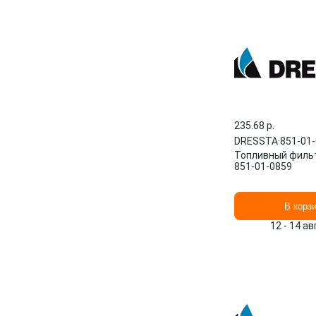
235.68 p.
DRESSTA
·
851-01
Топливный филь
851-01-0859
В корз
12 - 14 а