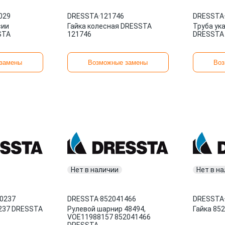
029
DRESSTA
·
121746
DRESSTA
сии
Гайка колесная DRESSTA
Труба ук
STA
121746
DRESSTA
замены
Возможные замены
Воз
Нет в наличии
Нет в н
-0237
DRESSTA
·
852041466
DRESSTA
237 DRESSTA
Рулевой шарнир 48494,
Гайка 85
VOE11988157 852041466