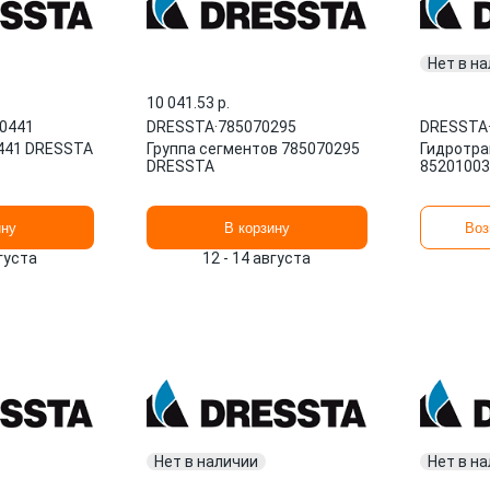
Нет в н
10 041.53 p.
-0441
DRESSTA
·
785070295
DRESSTA
441 DRESSTA
Группа сегментов 785070295
Гидротр
DRESSTA
85201003
ину
В корзину
Воз
вгуста
12 - 14 августа
Нет в наличии
Нет в н