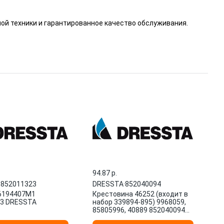
ой техники и гарантированное качество обслуживания.
94.87 p.
·
852011323
DRESSTA
·
852040094
6194407M1
Крестовина 46252 (входит в
3 DRESSTA
набор 339894-895) 9968059,
85805996, 40889 852040094
DRESSTA