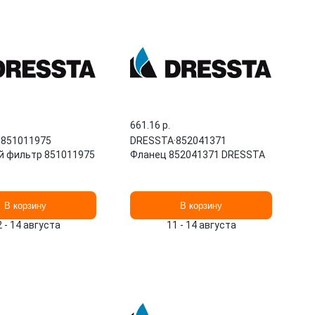
661.16 p.
·
851011975
DRESSTA
·
852041371
 фильтр 851011975
Фланец 852041371 DRESSTA
В корзину
В корзину
2 - 14 августа
11 - 14 августа