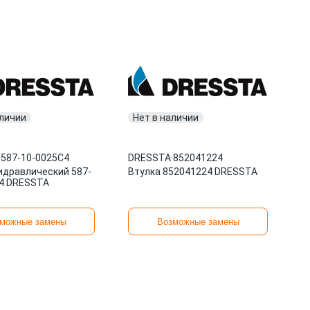
аличии
Нет в наличии
·
587-10-0025C4
DRESSTA
·
852041224
идравлический 587-
Втулка 852041224 DRESSTA
4 DRESSTA
можные замены
Возможные замены