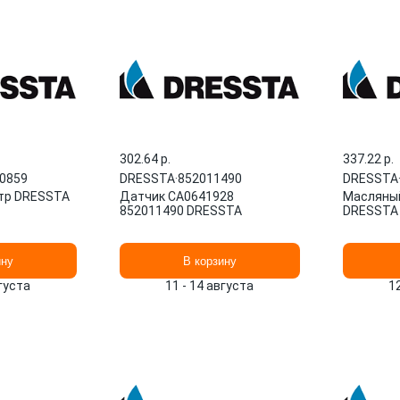
302.64 p.
337.22 p.
-0859
DRESSTA
·
852011490
DRESSTA
тр DRESSTA
Датчик CA0641928
Масляный
852011490 DRESSTA
DRESSTA
ину
В корзину
вгуста
11 - 14 августа
1