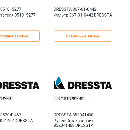
·
851015277
DRESSTA
·
867-01-0442
азателя 851015277
Фильтр 867-01-0442 DRESSTA
можные замены
Возможные замены
аличии
Нет в наличии
·
852041467
DRESSTA
·
852041468
2041467 DRESSTA
Рулевой наконечник
852041468 DRESSTA