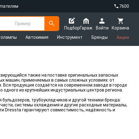
упателям
7600
Пример
Подбор
Гараж
Войти
Корзина
толампы
Автохимия
Инструмент
Бренды
Акции
изирующийся также на поставке оригинальных запасных
ых машин, применяемых в самых сложных условиях: от
 Вся продукция создаётся на современном заводе в городе
до одного из крупнейших индустриальных центров региона.
бульдозеров, трубоукладчиков и другой техники бренда:
 части, системы охлаждения и другие расходные материалы,
ти Dressta гарантируют совместимость, надёжность и