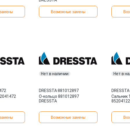
DRESSTA
замены
Возможные замены
Воз
Нет в наличии
Нет в н
472
DRESSTA
·
881012897
DRESSTA
52041472
О-кольцо 881012897
Сальник 
DRESSTA
85204122
замены
Возможные замены
Воз