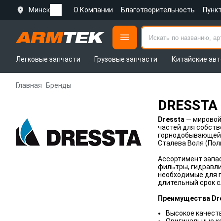
Минск
О Компании
Благотворительность
Пунк
Легковые запчасти
Грузовые запчасти
Китайские авт
Главная
Бренды
DRESSTA
Dressta
— мировой
частей для собств
горнодобывающей о
Сталева Воля (Пол
Ассортимент запа
фильтры, гидравли
необходимые для п
длительный срок 
Преимущества Dr
Высокое качест