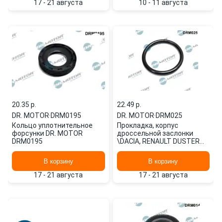
17 - 21 августа
10 - 11 августа
20.35 p.
22.49 p.
DR. MOTOR
·
DRM0195
DR. MOTOR
·
DRM025
Кольцо уплотнительное
Прокладка, корпус
форсунки DR. MOTOR
дроссельной заслонки
DRM0195
\DACIA, RENAULT DUSTER
2.0 4x4 12>, CLIO II 1.4 16V
00>08, CL DRM025 DR.
В корзину
В корзину
MOTOR
17 - 21 августа
17 - 21 августа