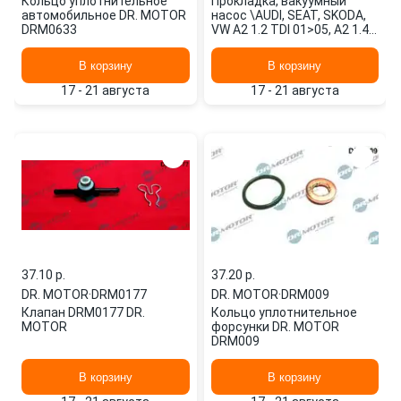
Кольцо уплотнительное
Прокладка, вакуумный
автомобильное DR. MOTOR
насос \AUDI, SEAT, SKODA,
DRM0633
VW A2 1.2 TDI 01>05, A2 1.4
TDI 00>05, A2 1.4 TDI 03>
DRM0594 DR. MOTOR
В корзину
В корзину
17 - 21 августа
17 - 21 августа
37.10 p.
37.20 p.
DR. MOTOR
·
DRM0177
DR. MOTOR
·
DRM009
Клапан DRM0177 DR.
Кольцо уплотнительное
MOTOR
форсунки DR. MOTOR
DRM009
В корзину
В корзину