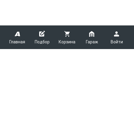
Главная
Подбор
Корзина
Гараж
Войти
ARMTEK
О Компании
Покупателям
Контакты
Как сделать заказ
Партнерам