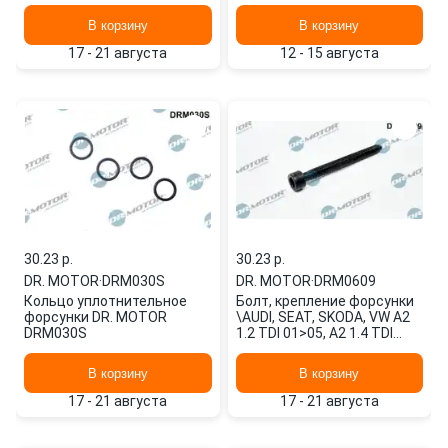
11>15, A3 1.6 TDI 09>12
DRM01076 DR. MOTOR
В корзину
В корзину
17 - 21 августа
12 - 15 августа
30.23 p.
30.23 p.
DR. MOTOR
·
DRM030S
DR. MOTOR
·
DRM0609
Кольцо уплотнительное
Болт, крепление форсунки
форсунки DR. MOTOR
\AUDI, SEAT, SKODA, VW A2
DRM030S
1.2 TDI 01>05, A2 1.4 TDI
00>05, A2 1.4 TDI 03>05
DRM0609 DR. MOTOR
В корзину
В корзину
17 - 21 августа
17 - 21 августа