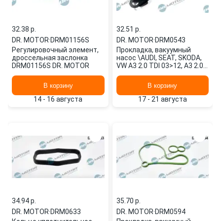
32.38 p.
32.51 p.
DR. MOTOR
·
DRM01156S
DR. MOTOR
·
DRM0543
Регулировочный элемент,
Прокладка, вакуумный
дроссельная заслонка
насос \AUDI, SEAT, SKODA,
DRM01156S DR. MOTOR
VW A3 2.0 TDI 03>12, A3 2.0
TDI 06>08, A3 2.0 TDI 06>
DRM0543 DR. MOTOR
В корзину
В корзину
14 - 16 августа
17 - 21 августа
34.94 p.
35.70 p.
DR. MOTOR
·
DRM0633
DR. MOTOR
·
DRM0594