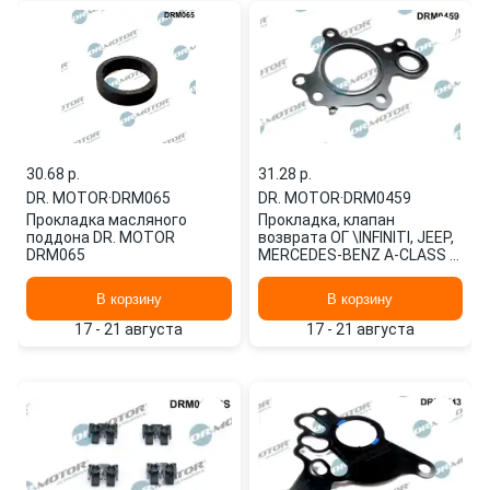
30.68 p.
31.28 p.
DR. MOTOR
·
DRM065
DR. MOTOR
·
DRM0459
Прокладка масляного
Прокладка, клапан
поддона DR. MOTOR
возврата ОГ \INFINITI, JEEP,
DRM065
MERCEDES-BENZ A-CLASS A
180 CDI 12>14, A-CLASS A
200 DRM0459 DR. MOTOR
В корзину
В корзину
17 - 21 августа
17 - 21 августа