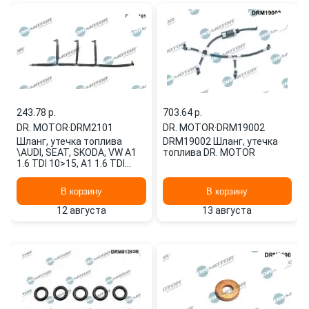
243.78 p.
703.64 p.
DR. MOTOR
·
DRM2101
DR. MOTOR
·
DRM19002
Шланг, утечка топлива
DRM19002 Шланг, утечка
\AUDI, SEAT, SKODA, VW A1
топлива DR. MOTOR
1.6 TDI 10>15, A1 1.6 TDI
11>15, A3 1.6 TDI 09>12, A
DRM2101 DR. MOTOR
В корзину
В корзину
12 августа
13 августа