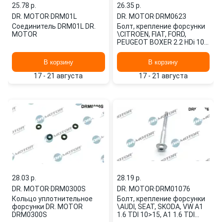
25.78 p.
26.35 p.
DR. MOTOR
·
DRM01L
DR. MOTOR
·
DRM0623
Соединитель DRM01L DR.
Болт, крепление форсунки
MOTOR
\CITROEN, FIAT, FORD,
PEUGEOT BOXER 2.2 HDi 100
06>, BOXER 2.2 HDi 120 06>,
DRM0623 DR. MOTOR
В корзину
В корзину
17 - 21 августа
17 - 21 августа
28.03 p.
28.19 p.
DR. MOTOR
·
DRM0300S
DR. MOTOR
·
DRM01076
Кольцо уплотнительное
Болт, крепление форсунки
форсунки DR. MOTOR
\AUDI, SEAT, SKODA, VW A1
DRM0300S
1.6 TDI 10>15, A1 1.6 TDI