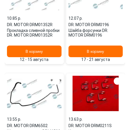
10.85 p.
12.07 p.
DR. MOTOR
·
DRM01352R
DR. MOTOR
·
DRM0196
Прокладка сливной пробки
Шайба форсунки DR.
DR. MOTOR DRM01352R
MOTOR DRM0196
В корзину
В корзину
12 - 15 августа
17 - 21 августа
13.55 p.
13.63 p.
DR. MOTOR
·
DRM6502
DR. MOTOR
·
DRM0211S