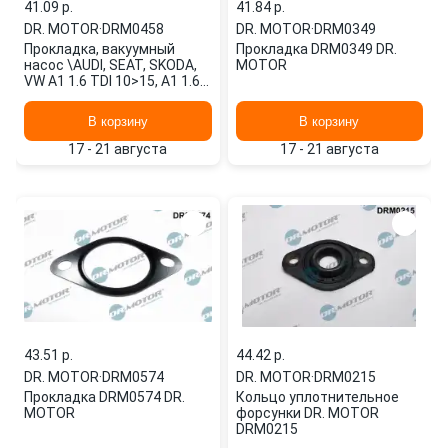
41.09 p.
41.84 p.
DR. MOTOR
·
DRM0458
DR. MOTOR
·
DRM0349
Прокладка, вакуумный
Прокладка DRM0349 DR.
насос \AUDI, SEAT, SKODA,
MOTOR
VW A1 1.6 TDI 10>15, A1 1.6
TDI 11>15, A1 2.0 TDI 11>
DRM0458 DR. MOTOR
В корзину
В корзину
17 - 21 августа
17 - 21 августа
43.51 p.
44.42 p.
DR. MOTOR
·
DRM0574
DR. MOTOR
·
DRM0215
Прокладка DRM0574 DR.
Кольцо уплотнительное
MOTOR
форсунки DR. MOTOR
DRM0215