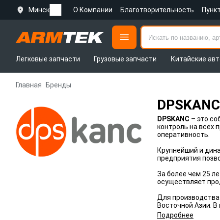
Минск
О Компании
Благотворительность
Пунк
Легковые запчасти
Грузовые запчасти
Китайские авт
Главная
Бренды
DPSKANC
DPSKANC
– это со
контроль на всех 
оперативность.
Крупнейший и дин
предприятия позво
За более чем 25 л
осуществляет прод
Для производства
Восточной Азии. 
Подробнее