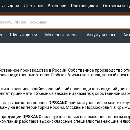
ты выдачи
Доставка
Вакансии
Поставщикам
Оптовым пок
о
Шины и диски
Моторные масла
Аккумуляторы
Ав
бственное производство в России! Собственное производство от
производственных этапах. Любые объемы поставок, полный спектр
амично развивающийся российский производитель изделий для о
ляет принимать объемные заказы и заказы под собственной марк
ет на рынке канцтоваров,
DPSKANC
приняли участие во многих кр
ажу на всей территории России, Москвы и Подмосковья, в Крыму,
 продукции
DPSKANC
пользуется только высококачественным сырь
В компании работают высококлассные специалисты знающие и люб