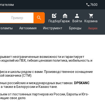
упателям
7600
Пример
Подбор
Гараж
Войти
Корзина
толампы
Автохимия
Инструмент
Бренды
Акции
крывает неограниченные возможности и гарантирует
 изделий из ПВХ, гибкая ценовая политика, мобильность и
фиса и школы рядом с вами. Производственное оснащение
ой заказчика (СТМ).
упных российских и международных выставках.
DPSKANC
 а также в Белоруссии и Казахстане.
ем от постоянных партнеров из России, Европы и Юго-
ящие свое дело.