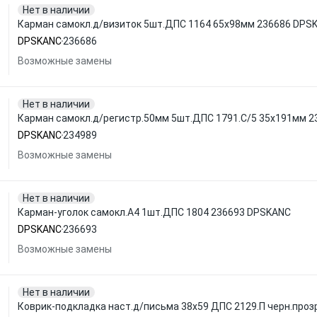
Нет в наличии
Карман самокл.д/визиток 5шт.ДПС 1164 65x98мм 236686 DPS
DPSKANC
236686
Возможные замены
Нет в наличии
Карман самокл.д/регистр.50мм 5шт.ДПС 1791.С/5 35x191мм 
DPSKANC
234989
Возможные замены
Нет в наличии
Карман-уголок самокл.А4 1шт.ДПС 1804 236693 DPSKANC
DPSKANC
236693
Возможные замены
Нет в наличии
Коврик-подкладка наст.д/письма 38x59 ДПС 2129.П черн.проз