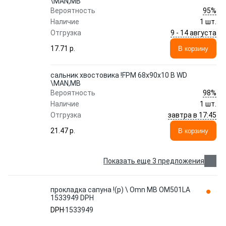
\MAN,MB
95%
Вероятность
Наличие
1 шт.
9 - 14 августа
Отгрузка
17.71 p.
В корзину
сальник хвостовика !FPM 68x90x10 B WD
\MAN,MB
98%
Вероятность
Наличие
1 шт.
завтра в 17:45
Отгрузка
21.47 p.
В корзину
Показать еще 3 предложения
прокладка сапуна !(р) \ Omn MB OM501LA
1533949 DPH
DPH
1533949