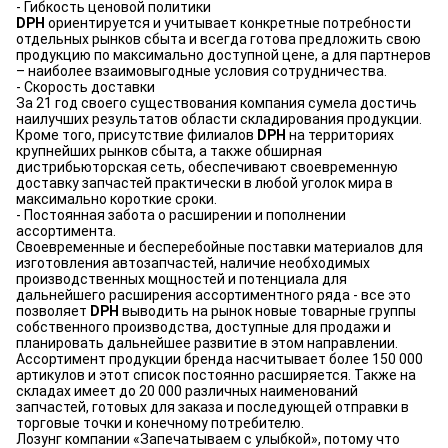
- Гибкость ценовой политики
DPH
ориентируется и учитывает конкретные потребности
отдельных рынков сбыта и всегда готова предложить свою
продукцию по максимально доступной цене, а для партнеров
– наиболее взаимовыгодные условия сотрудничества.
- Скорость доставки
За 21 год своего существования компания сумела достичь
наилучших результатов области складирования продукции.
Кроме того, присутствие филиалов
DPH
на территориях
крупнейших рынков сбыта, а также обширная
дистрибьюторская сеть, обеспечивают своевременную
доставку запчастей практически в любой уголок мира в
максимально короткие сроки.
- Постоянная забота о расширении и пополнении
ассортимента.
Своевременные и бесперебойные поставки материалов для
изготовления автозапчастей, наличие необходимых
производственных мощностей и потенциала для
дальнейшего расширения ассортиментного ряда - все это
позволяет
DPH
выводить на рынок новые товарные группы
собственного производства, доступные для продажи и
планировать дальнейшее развитие в этом направлении.
Ассортимент продукции бренда насчитывает более 150 000
артикулов и этот список постоянно расширяется. Также на
складах имеет до 20 000 различных наименований
запчастей, готовых для заказа и последующей отправки в
торговые точки и конечному потребителю.
Лозунг компании «Запечатываем с улыбкой», потому что