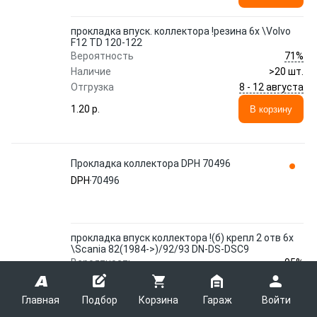
прокладка впуск. коллектора !резина 6x \Volvo
F12 TD 120-122
71%
Вероятность
Наличие
>20 шт.
8 - 12 августа
Отгрузка
1.20 p.
В корзину
Прокладка коллектора DPH 70496
DPH
70496
прокладка впуск коллектора !(б) крепл 2 отв 6x
\Scania 82(1984->)/92/93 DN-DS-DSC9
95%
Вероятность
Наличие
12 шт.
8 - 11 августа
Отгрузка
Главная
Подбор
Корзина
Гараж
Войти
1.08 p.
В корзину