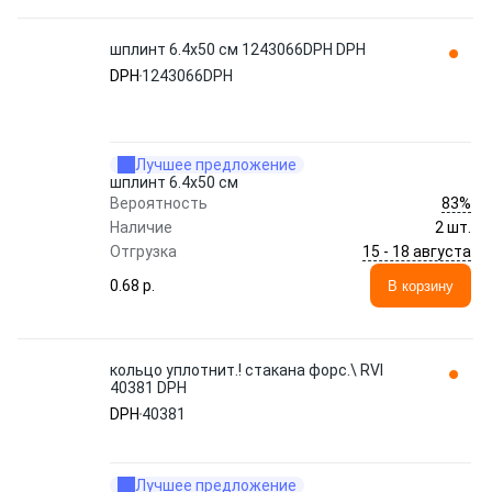
шплинт 6.4x50 см 1243066DPH DPH
DPH
1243066DPH
Лучшее предложение
шплинт 6.4x50 см
83%
Вероятность
Наличие
2 шт.
15 - 18 августа
Отгрузка
0.68 p.
В корзину
кольцо уплотнит.! стакана форс.\ RVI
40381 DPH
DPH
40381
Лучшее предложение