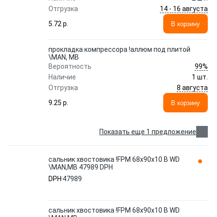
14 - 16 августа
Отгрузка
5.72 p.
В корзину
прокладка компрессора !аллюм под плитой
\MAN, MB
99%
Вероятность
Наличие
1 шт.
8 августа
Отгрузка
9.25 p.
В корзину
Показать еще 1 предложение
сальник хвостовика !FPM 68x90x10 B WD
\MAN,MB 47989 DPH
DPH
47989
сальник хвостовика !FPM 68x90x10 B WD