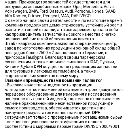
машин. Производство запчастей осуществляется для
следующих автомобильных марок: Opel, Mercedes, Volvo,
Volkswagen, BMW, Ford, Datsun, Audi, Porsche, Honda, SAAB,
Alfa Romeo, Citroen, Peugeot, MAN, DAF, IVECO.
С самого начала своей деятельности и по настоящее время,
компания продолжает демонстрировать устойчивый рост и
развитие в своей отрасли, а также зарекомендовала себя
как производитель запчастей высокого качества с четко
налаженной системой обслуживания клиента.
Штаб - квартира компании, включая операционный центр,
завод по изготовлению продукции и основной склад общей
площадью более 7500 м2 расположена в Германии, в
пригороде Гамбурга. Благодаря своим партнерским
соглашениям, а также наличию филиалов в ЮАР, Турции,
Китае и Дубае
DPH
осуществляет реализацию запчастей
для грузовых и легковых автомобилей, а также
гидравлических машин по всему миру.
Главными преимуществами компании являются:
- Высокое качество и надежность продукции.
Благодаря четко налаженной системе контроля (закупается
передовое оборудование для измерения и исследования
поверхностных частей изделий, тщательно отслеживается
наличие бракованной или некачественной продукции) и
самого производства, обеспечивается достижение
наилучших результатов и качества изделий.
DPH
сотрудничает только с проверенными поставщиками сырья
- все поставщики прошли сертификацию в полном
соответствии с мировыми параметрами DIN/ISO 9000/9001.