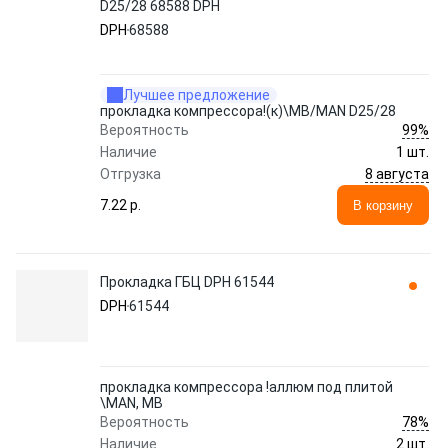
D25/28 68588 DPH
DPH
68588
Лучшее предложение
прокладка компрессора!(к)\MB/MAN D25/28
99%
Вероятность
Наличие
1 шт.
8 августа
Отгрузка
7.22 p.
В корзину
Прокладка ГБЦ DPH 61544
DPH
61544
прокладка компрессора !аллюм под плитой
\MAN, MB
78%
Вероятность
Наличие
2 шт.