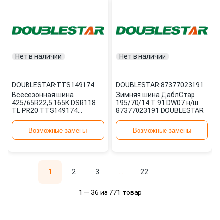
Нет в наличии
Нет в наличии
DOUBLESTAR
·
TTS149174
DOUBLESTAR
·
87377023191
Всесезонная шина
Зимняя шина ДаблСтар
425/65R22,5 165K DSR118
195/70/14 T 91 DW07 н/ш.
TL PR20 TTS149174
87377023191 DOUBLESTAR
DOUBLESTAR
Возможные замены
Возможные замены
1
2
3
...
22
1 — 36 из 771 товар