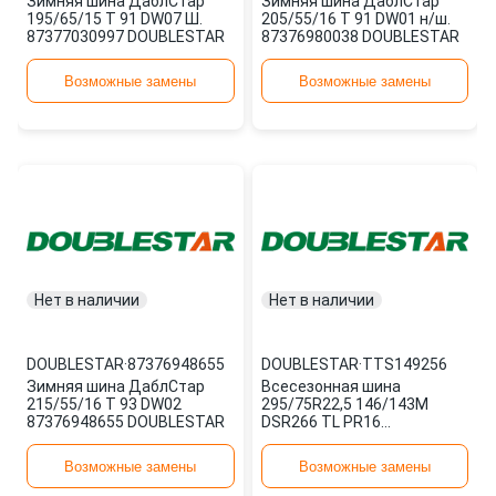
Зимняя шина ДаблСтар
Зимняя шина ДаблСтар
195/65/15 T 91 DW07 Ш.
205/55/16 T 91 DW01 н/ш.
87377030997 DOUBLESTAR
87376980038 DOUBLESTAR
Возможные замены
Возможные замены
Нет в наличии
Нет в наличии
DOUBLESTAR
·
87376948655
DOUBLESTAR
·
TTS149256
Зимняя шина ДаблСтар
Всесезонная шина
215/55/16 T 93 DW02
295/75R22,5 146/143M
87376948655 DOUBLESTAR
DSR266 TL PR16
TTS149256 DOUBLESTAR
Возможные замены
Возможные замены