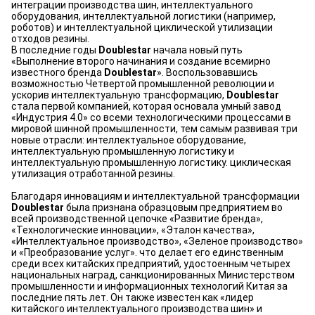
интеграции производства шин, интеллектуального
оборудования, интеллектуальной логистики (например,
роботов) и интеллектуальной циклической утилизации
отходов резины.
В последние годы
Doublestar
начала новый путь
«Выполнение второго начинания и создание всемирно
известного бренда
Doublestar
». Воспользовавшись
возможностью Четвертой промышленной революции и
ускорив интеллектуальную трансформацию,
Doublestar
стала первой компанией, которая основала умный завод
«Индустрия 4.0» со всеми технологическими процессами в
мировой шинной промышленности, тем самым развивая три
новые отрасли: интеллектуальное оборудование,
интеллектуальную промышленную логистику и
интеллектуальную промышленную логистику. циклическая
утилизация отработанной резины.
Благодаря инновациям и интеллектуальной трансформации
Doublestar
была признана образцовым предприятием во
всей производственной цепочке «Развитие бренда»,
«Технологические инновации», «Эталон качества»,
«Интеллектуальное производство», «Зеленое производство»
и «Преобразование услуг». что делает его единственным
среди всех китайских предприятий, удостоенным четырех
национальных наград, санкционированных Министерством
промышленности и информационных технологий Китая за
последние пять лет. Он также известен как «лидер
китайского интеллектуального производства шин» и