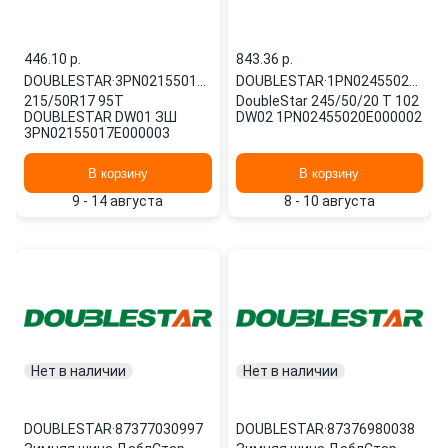
446.10 p.
843.36 p.
DOUBLESTAR
·
3PN02155017E000003
DOUBLESTAR
·
1PN02455020E000002
215/50R17 95T
DoubleStar 245/50/20 T 102
DOUBLESTAR DW01 ЗШ
DW02 1PN02455020E000002
3PN02155017E000003
В корзину
В корзину
9 - 14 августа
8 - 10 августа
Нет в наличии
Нет в наличии
DOUBLESTAR
·
87377030997
DOUBLESTAR
·
87376980038