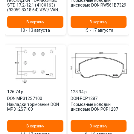
НАКЛАДКИ ТОРМОЗНЫЕ
Тормозные колодки
STD 17.2-12.1 (410X163)
дисковые DON RW561B7329
(93059 8X18 64) \RVI/ VAN
HOOL/ MB MP312S DON
В корзину
В корзину
10 - 13 августа
15 - 17 августа
126.74 p.
128.34 p.
DON
·
MP312S7100
DON
·
PCP1287
Накладки тормозные DON
Тормозные колодки
MP312S7100
дисковые DON PCP1287
В корзину
В корзину