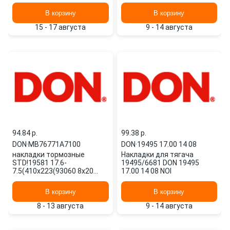
72)\OmnMAN,MB,Neoplan,Bova
DON
MB76771A7100 DON
В корзину
В корзину
15 - 17 августа
9 - 14 августа
94.84 p.
99.38 p.
DON
·
MB76771A7100
DON
·
19495 17.00 14 08
накладки тормозные
Накладки для тягача
STD!19581 17.6-
19495/6681 DON 19495
7.5(410x223(93060 8x20
17.00 14 08 NOI
72)\OmnMAN,MB,Neoplan,Bova
MB76771A7100 DON
В корзину
В корзину
8 - 13 августа
9 - 14 августа