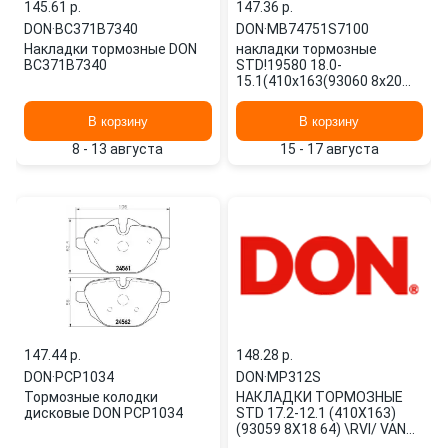
145.61 p.
147.36 p.
DON
·
BC371B7340
DON
·
MB74751S7100
Накладки тормозные DON
накладки тормозные
BC371B7340
STD!19580 18.0-
15.1(410x163(93060 8x20
72)\OmnMAN,MB,Neoplan
MB74751S7100 DON
В корзину
В корзину
8 - 13 августа
15 - 17 августа
147.44 p.
148.28 p.
DON
·
PCP1034
DON
·
MP312S
Тормозные колодки
НАКЛАДКИ ТОРМОЗНЫЕ
дисковые DON PCP1034
STD 17.2-12.1 (410X163)
(93059 8X18 64) \RVI/ VAN
HOOL/ MB MP312S DON