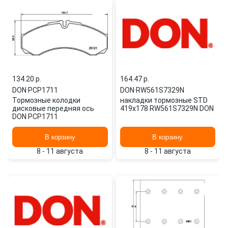
134.20 p.
164.47 p.
DON
·
PCP1711
DON
·
RW561S7329N
Тормозные колодки
накладки тормозные STD
дисковые передняя ось
419х178 RW561S7329N DON
DON PCP1711
В корзину
В корзину
8 - 11 августа
8 - 11 августа