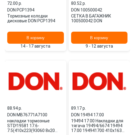
72.00 p.
80.52 p.
DON
·
PCP1394
DON
·
100500042
Тормозные колодки
СЕТКА В БАГАЖНИК
дисковые DON PCP1394
100500042 DON
В корзину
В корзину
14 - 17 августа
9 - 12 августа
88.94 p.
89.17 p.
DON
·
MB76771A7100
DON
·
19494 17.00
накладки тормозные
19494 17.00 Накладки для
STD!19581 17.6-
тягача 19494/6674 19494
7.5(410x223(93060 8x20
17.00 194941700 410x163