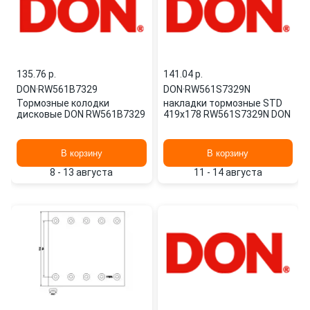
135.76 p.
141.04 p.
DON
·
RW561B7329
DON
·
RW561S7329N
Тормозные колодки
накладки тормозные STD
дисковые DON RW561B7329
419х178 RW561S7329N DON
В корзину
В корзину
8 - 13 августа
11 - 14 августа