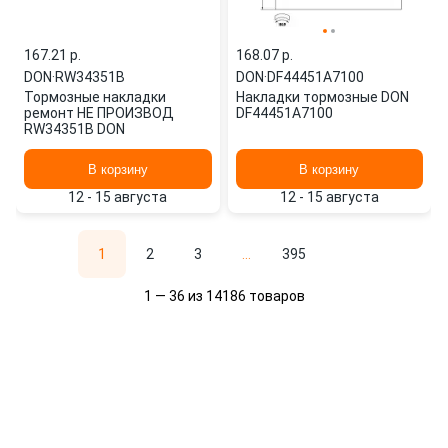
167.21 p.
168.07 p.
DON
·
RW34351B
DON
·
DF44451A7100
Тормозные накладки
Накладки тормозные DON
ремонт НЕ ПРОИЗВОД
DF44451A7100
RW34351B DON
В корзину
В корзину
12 - 15 августа
12 - 15 августа
1
2
3
...
395
1 — 36 из 14186 товаров