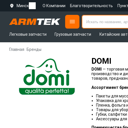
Минск
О Компании
Благотворительность
Пунк
Легковые запчасти
Грузовые запчасти
Китайские авт
Главная
Бренды
DOMI
DOMI
— торговая м
производство и ди
товаров, предназн
Ассортимент брен
Пакеты для мусо
Упаковка для хр
Пленка, фольга и
Товары для убо
Губки, салфетки
Аксессуары для 
Преимущества бр