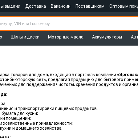
ты выдачи
Доставка
Вакансии
Поставщикам
Оптовым пок
о
Шины и диски
Моторные масла
Аккумуляторы
Ав
арка товаров для дома, входящая в портфель компании
«Эргопак
стрибьюторскую сеть, предлагая продукцию для бытового приме
аченных для поддержания чистоты, хранения продуктов и органи
да:
ра;
анения и транспортировки пищевых продуктов;
 бумага для кухни;
рки помещений;
 и хозяйственные принадлежности;
кухни и домашнего хозяйства.
енда: