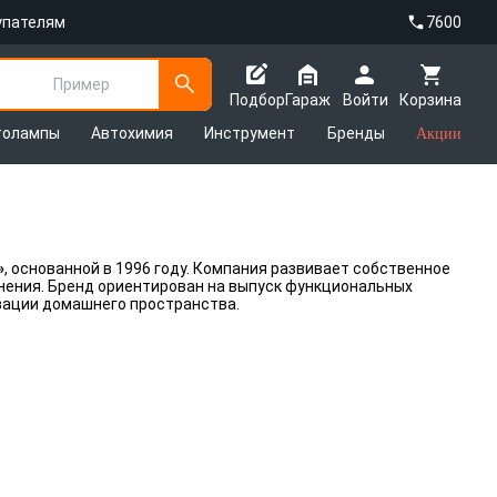
упателям
7600
Пример
Подбор
Гараж
Войти
Корзина
толампы
Автохимия
Инструмент
Бренды
Акции
»
, основанной в 1996 году. Компания развивает собственное
нения. Бренд ориентирован на выпуск функциональных
зации домашнего пространства.