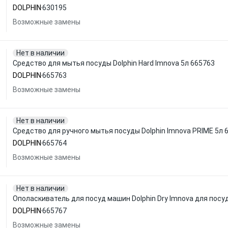
DOLPHIN
630195
Возможные замены
Нет в наличии
Средство для мытья посуды Dolphin Hard Imnova 5л 665763
DOLPHIN
665763
Возможные замены
Нет в наличии
Средство для ручного мытья посуды Dolphin Imnova PRIME 5л 
DOLPHIN
665764
Возможные замены
Нет в наличии
Ополаскиватель для посуд машин Dolphin Dry Imnova для посу
DOLPHIN
665767
Возможные замены