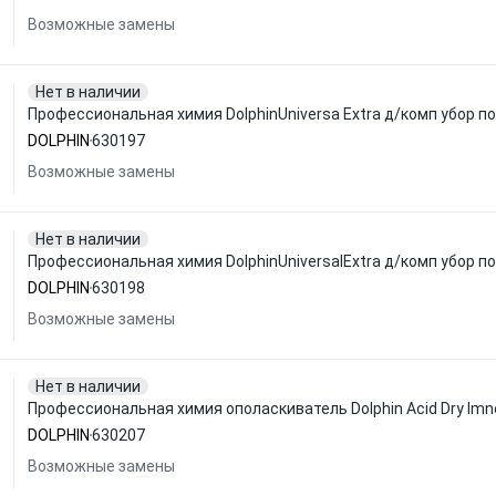
Возможные замены
Нет в наличии
Профессиональная химия DolphinUniversa Extra д/комп убор п
DOLPHIN
630197
Возможные замены
Нет в наличии
Профессиональная химия DolphinUniversalExtra д/комп убор п
DOLPHIN
630198
Возможные замены
Нет в наличии
Профессиональная химия ополаскиватель Dolphin Acid Dry Imn
DOLPHIN
630207
Возможные замены