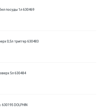
бел посуды 1л 630469
ерх 0,5л триггер 630483
поверх 5л 630484
л. 630195 DOLPHIN