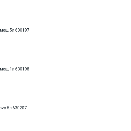
омещ 5л 630197
омещ 1л 630198
ova 5л 630207