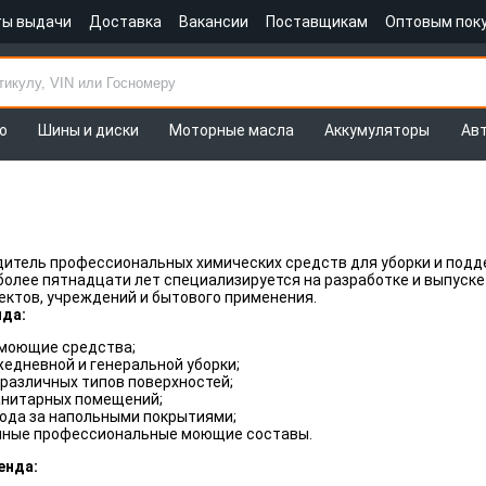
ты выдачи
Доставка
Вакансии
Поставщикам
Оптовым пок
о
Шины и диски
Моторные масла
Аккумуляторы
Ав
итель профессиональных химических средств для уборки и подд
более пятнадцати лет специализируется на разработке и выпуске
ектов, учреждений и бытового применения.
да:
моющие средства;
едневной и генеральной уборки;
различных типов поверхностей;
анитарных помещений;
хода за напольными покрытиями;
ные профессиональные моющие составы.
енда: