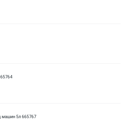
665764
д машин 5л 665767