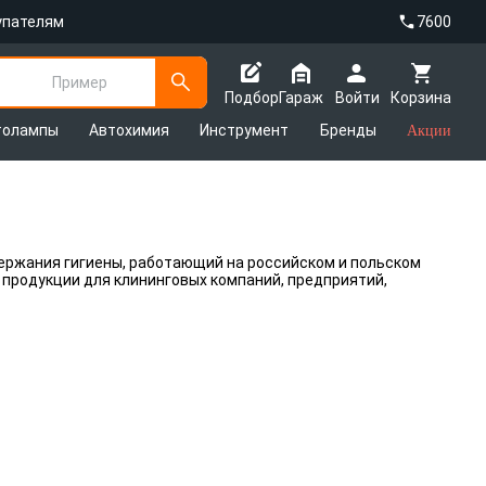
упателям
7600
Пример
Подбор
Гараж
Войти
Корзина
толампы
Автохимия
Инструмент
Бренды
Акции
ержания гигиены, работающий на российском и польском
 продукции для клининговых компаний, предприятий,