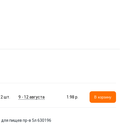
9 - 12 августа
2
шт.
1.98 p.
В корзину
 для пищев пр-в 5л 630196