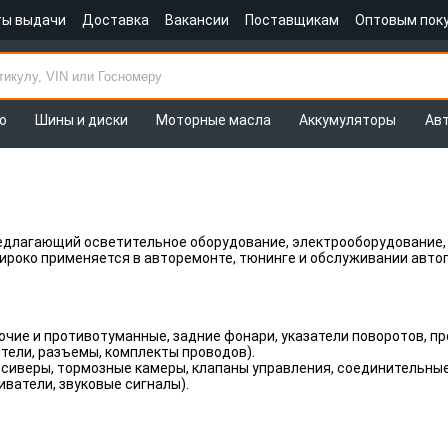
ты выдачи
Доставка
Вакансии
Поставщикам
Оптовым пок
о
Шины и диски
Моторные масла
Аккумуляторы
Ав
едлагающий осветительное оборудование, электрооборудование,
широко применяется в авторемонте, тюнинге и обслуживании авто
чие и противотуманные, задние фонари, указатели поворотов, п
тели, разъемы, комплекты проводов).
сиверы, тормозные камеры, клапаны управления, соединительные
ватели, звуковые сигналы).