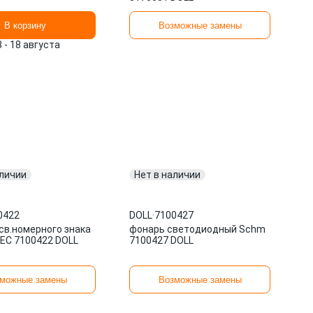
В корзину
Возможные замены
3 - 18 августа
аличии
Нет в наличии
0422
DOLL
·
7100427
св.номерного знака
фонарь светодиодный Schm
VEC 7100422 DOLL
7100427 DOLL
можные замены
Возможные замены