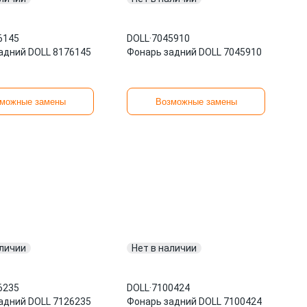
6145
DOLL
·
7045910
адний DOLL 8176145
Фонарь задний DOLL 7045910
можные замены
Возможные замены
аличии
Нет в наличии
6235
DOLL
·
7100424
адний DOLL 7126235
Фонарь задний DOLL 7100424