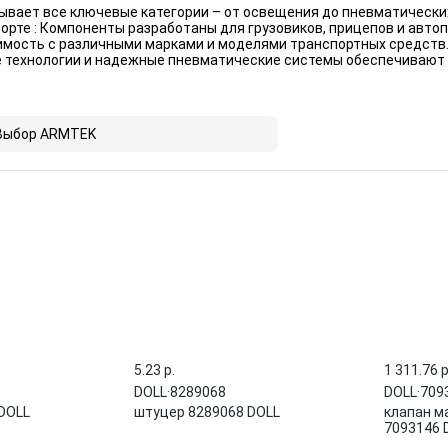
ывает все ключевые категории – от освещения до пневматически
рте : Компоненты разработаны для грузовиков, прицепов и автоп
имость с различными марками и моделями транспортных средств
 технологии и надежные пневматические системы обеспечивают 
Выбор ARMTEK
5.23 p.
1 311.76 p
DOLL
·
8289068
DOLL
·
709
DOLL
штуцер 8289068 DOLL
клапан м
7093146 