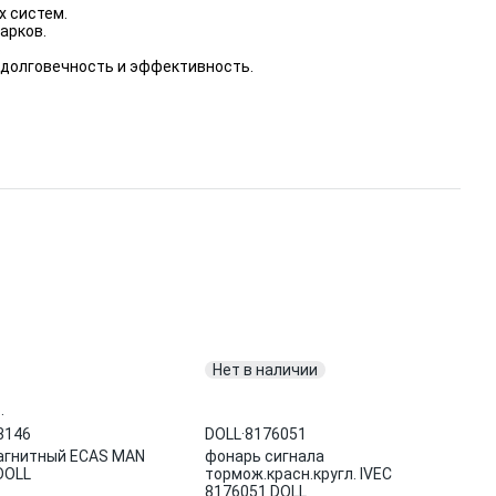
х систем.
арков.
.
долговечность и эффективность.
Нет в наличии
.
3146
DOLL
·
8176051
агнитный ECAS MAN
фонарь сигнала
DOLL
тормож.красн.кругл. IVEC
8176051 DOLL