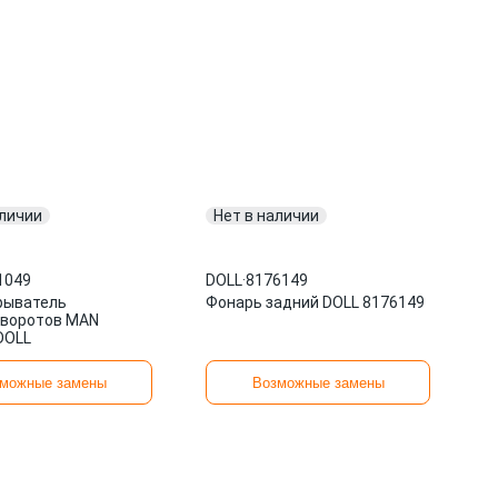
аличии
Нет в наличии
1049
DOLL
·
8176149
рыватель
Фонарь задний DOLL 8176149
оворотов MAN
DOLL
можные замены
Возможные замены