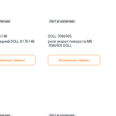
аличии
Нет в наличии
6148
DOLL
·
7086905
адний DOLL 8176148
реле указат.поворота MB
7086905 DOLL
можные замены
Возможные замены
аличии
Нет в наличии