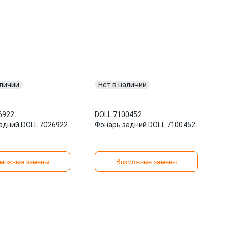
аличии
Нет в наличии
6922
DOLL
·
7100452
адний DOLL 7026922
Фонарь задний DOLL 7100452
можные замены
Возможные замены