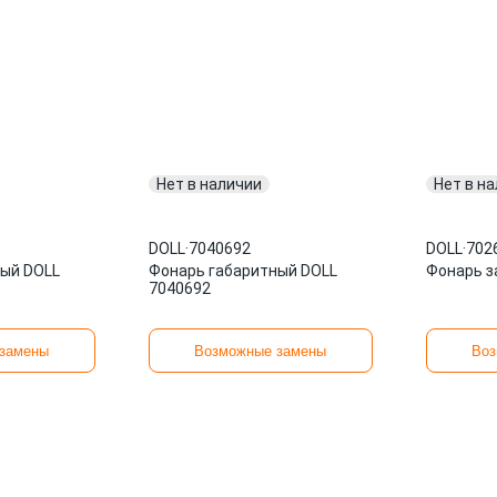
Нет в наличии
Нет в н
DOLL
·
7040692
DOLL
·
702
ый DOLL
Фонарь габаритный DOLL
Фонарь з
7040692
замены
Возможные замены
Воз