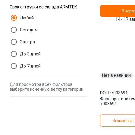
Срок отгрузки со склада ARMTEK
В корз
Любой
14 - 17 а
Сегодня
Завтра
До 3 дней
До 7 дней
Нет в наличии
Для просмотра всех фильтров
выберите конечную ветку категории
DOLL
·
7003691
Фара противоту
7003691
Возможные 