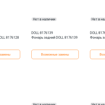
Нет в наличии
Нет в н
DOLL
·
8176139
DOLL
·
817
OLL 8176128
Фонарь задний DOLL 8176139
Фонарь з
замены
Возможные замены
Воз
Нет в наличии
Нет в н