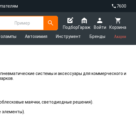
упателям
7600
Пример
Подбор
Гараж
Войти
Корзина
толампы
Автохимия
Инструмент
Бренды
Акции
 пневматические системы и аксессуары для коммерческого и
парков.
роблесковые маячки, светодиодные решения).
 элементы).