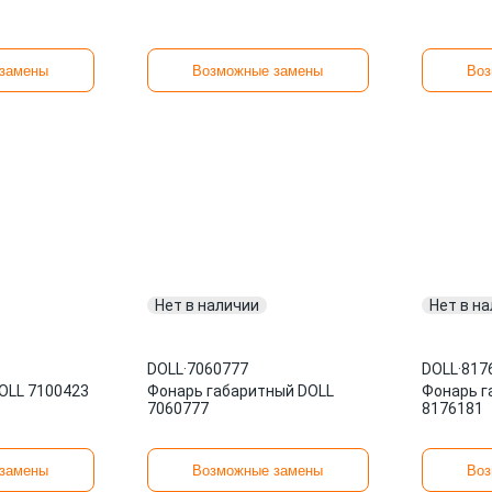
замены
Возможные замены
Воз
Нет в наличии
Нет в н
DOLL
·
7060777
DOLL
·
817
OLL 7100423
Фонарь габаритный DOLL
Фонарь г
7060777
8176181
замены
Возможные замены
Воз