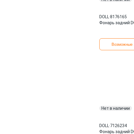
DOLL
·
8176165
Фонарь задний D
Возможные 
Нет в наличии
DOLL
·
7126234
Фонарь задний D