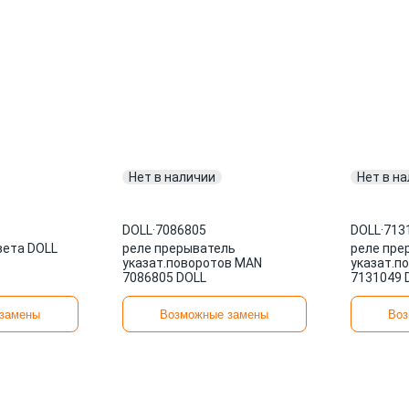
Нет в наличии
Нет в н
DOLL
·
7086805
DOLL
·
713
вета DOLL
реле прерыватель
реле пре
указат.поворотов MAN
указат.п
7086805 DOLL
7131049 
замены
Возможные замены
Воз