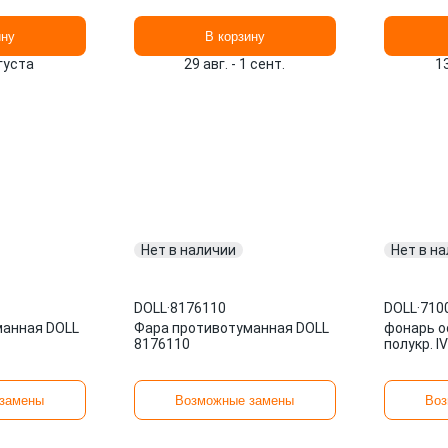
ину
В корзину
вгуста
29 авг. - 1 сент.
1
Нет в наличии
Нет в н
DOLL
·
8176110
DOLL
·
710
манная DOLL
Фара противотуманная DOLL
фонарь о
8176110
полукр. I
замены
Возможные замены
Воз