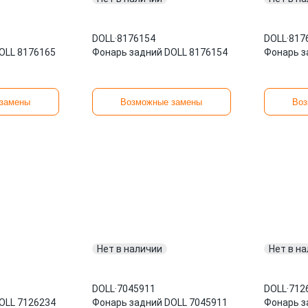
DOLL
·
8176154
DOLL
·
817
OLL 8176165
Фонарь задний DOLL 8176154
Фонарь з
замены
Возможные замены
Воз
Нет в наличии
Нет в н
DOLL
·
7045911
DOLL
·
712
OLL 7126234
Фонарь задний DOLL 7045911
Фонарь з