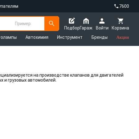
упателям
7600
Пример
Подбор
Гараж
Войти
Корзина
толампы
Автохимия
Инструмент
Бренды
Акции
специализируется на производстве клапанов для двигателей
х и грузовых автомобилей.