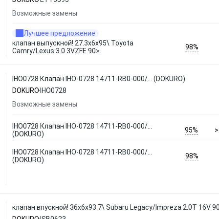
Возможные замены
Лучшее предложение
клапан выпускной! 27.3x6x95\ Toyota
98%
Camry/Lexus 3.0 3VZFE 90>
IHO0728 Клапан IHO-0728 14711-RB0-000/... (DOKURO)
DOKURO
IHO0728
Возможные замены
IHO0728 Клапан IHO-0728 14711-RB0-000/...
95%
>
(DOKURO)
IHO0728 Клапан IHO-0728 14711-RB0-000/...
98%
(DOKURO)
клапан впускной! 36x6x93.7\ Subaru Legacy/Impreza 2.0T 16V 