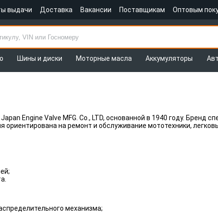
ты выдачи
Доставка
Вакансии
Поставщикам
Оптовым пок
о
Шины и диски
Моторные масла
Аккумуляторы
Ав
apan Engine Valve MFG. Co., LTD, основанной в 1940 году. Бренд 
я ориентирована на ремонт и обслуживание мототехники, легковы
ей;
а.
распределительного механизма;