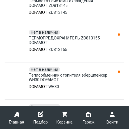
Термостат системы охлаждения
DOFAMOT ZD813145
DOFAMOT
ZD813145
Нет в наличии
ТЕРМОПРЕДОХРАНИТЕЛЬ ZD813155
DOFAMOT
DOFAMOT
ZD813155
Нет в наличии
Теплообменник отопителя эбершпейхер
WH30 DOFAMOT
DOFAMOT
WH30
Нет в наличии
КАМЕРА СГОРАНИЯ DBW2020.24/26,
(DOFAMOT) KS2020-80
Главная
Подбор
Корзина
Гараж
Войти
DOFAMOT
KS2020-80