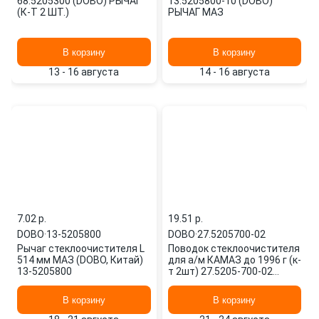
68.5205300 (DOBO) РЫЧАГ
13.5205800-10 (DOBO)
(К-Т 2 ШТ.)
РЫЧАГ МАЗ
В корзину
В корзину
13 - 16 августа
14 - 16 августа
7.02 p.
19.51 p.
DOBO
·
13-5205800
DOBO
·
27.5205700-02
Рычаг стеклоочистителя L
Поводок стеклоочистителя
514 мм МАЗ (DOBO, Китай)
для а/м КАМАЗ до 1996 г (к-
13-5205800
т 2шт) 27.5205-700-02
DOBO
В корзину
В корзину