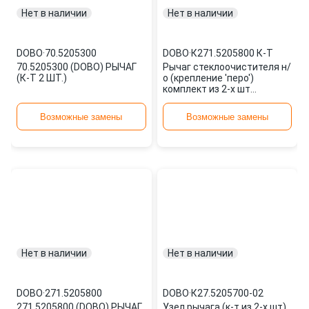
Нет в наличии
Нет в наличии
DOBO
·
70.5205300
DOBO
·
К271.5205800 К-Т
70.5205300 (DOBO) РЫЧАГ
Рычаг стеклоочистителя н/
(К-Т 2 ШТ.)
о (крепление 'перо')
комплект из 2-х шт
К271.5205800 К-Т DOBO
Возможные замены
Возможные замены
Нет в наличии
Нет в наличии
DOBO
·
271.5205800
DOBO
·
К27.5205700-02
271.5205800 (DOBO) РЫЧАГ
Узел рычага (к-т из 2-х шт)