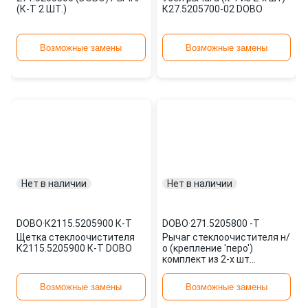
(К-Т 2 ШТ.)
К27.5205700-02 DOBO
Возможные замены
Возможные замены
Нет в наличии
Нет в наличии
DOBO
·
К2115.5205900 К-Т
DOBO
·
271.5205800 -Т
Щетка стеклоочистителя
Рычаг стеклоочистителя н/
К2115.5205900 К-Т DOBO
о (крепление 'перо')
комплект из 2-х шт
271.5205800 -Т DOBO
Возможные замены
Возможные замены