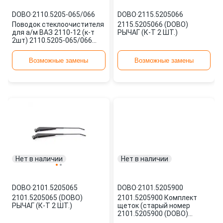
DOBO
·
2110.5205-065/066
DOBO
·
2115.5205066
Поводок стеклоочистителя
2115.5205066 (DOBO)
для а/м ВАЗ 2110-12 (к-т
РЫЧАГ (К-Т 2 ШТ.)
2шт) 2110.5205-065/066
DOBO
Возможные замены
Возможные замены
Нет в наличии
Нет в наличии
DOBO
·
2101.5205065
DOBO
·
2101.5205900
2101.5205065 (DOBO)
2101.5205900 Комплект
РЫЧАГ (К-Т 2 ШТ.)
щеток (старый номер
2101.5205900 (DOBO)
Комплект щеток) Ветровое