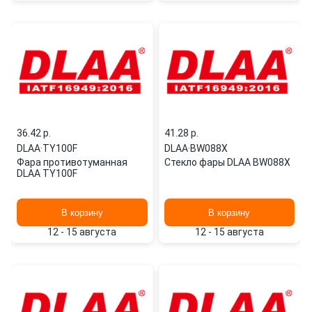
36.42 p.
41.28 p.
DLAA
·
TY100F
DLAA
·
BW088X
Фара противотуманная
Стекло фары DLAA BW088X
DLAA TY100F
В корзину
В корзину
12 - 15 августа
12 - 15 августа