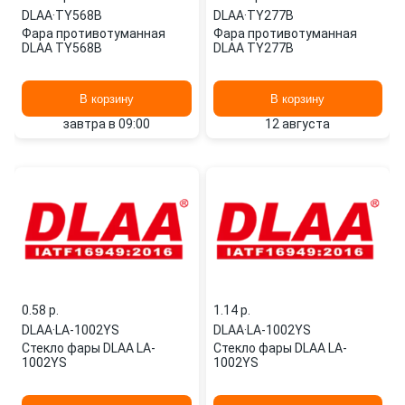
DLAA
·
TY568B
DLAA
·
TY277B
Фара противотуманная
Фара противотуманная
DLAA TY568B
DLAA TY277B
В корзину
В корзину
завтра в 09:00
12 августа
0.58 p.
1.14 p.
DLAA
·
LA-1002YS
DLAA
·
LA-1002YS
Стекло фары DLAA LA-
Стекло фары DLAA LA-
1002YS
1002YS