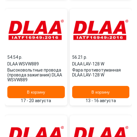
54.54 p.
56.21 p.
DLAA
·
WSVW889
DLAA
·
LAV-128 W
Высоковольтные провода
Фара противотуманная
(провода зажигания) DLAA
DLAA LAV-128 W
WSVW889
В корзину
В корзину
17 - 20 августа
13 - 16 августа