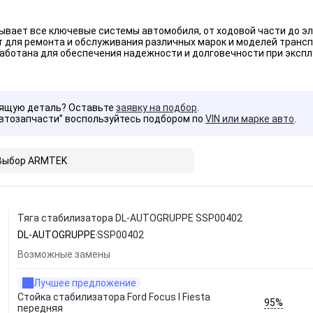
ывает все ключевые системы автомобиля, от ходовой части до э
 для ремонта и обслуживания различных марок и моделей трансп
аботана для обеспечения надежности и долговечности при экспл
дящую деталь? Оставьте
заявку на подбор
.
Автозапчасти” воспользуйтесь подбором по
VIN или марке авто
.
Выбор ARMTEK
Тяга стабилизатора DL-AUTOGRUPPE SSP00402
DL-AUTOGRUPPE
SSP00402
Возможные замены
Лучшее предложение
Стойка стабилизатора Ford Focus I Fiesta
95%
передняя