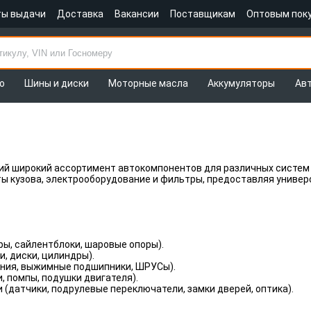
ты выдачи
Доставка
Вакансии
Поставщикам
Оптовым пок
о
Шины и диски
Моторные масла
Аккумуляторы
Ав
ий широкий ассортимент автокомпонентов для различных систем 
ы кузова, электрооборудование и фильтры, предоставляя униве
ы, сайлентблоки, шаровые опоры).
, диски, цилиндры).
ния, выжимные подшипники, ШРУСы).
, помпы, подушки двигателя).
(датчики, подрулевые переключатели, замки дверей, оптика).