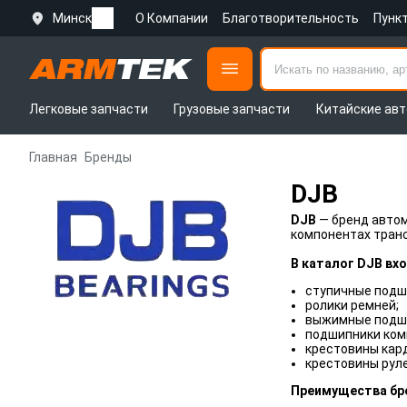
Минск
О Компании
Благотворительность
Пунк
Легковые запчасти
Грузовые запчасти
Китайские авт
Главная
Бренды
DJB
DJB
— бренд автом
компонентах транс
В каталог DJB вх
ступичные подш
ролики ремней;
выжимные подш
подшипники ком
крестовины кард
крестовины руле
Преимущества бр