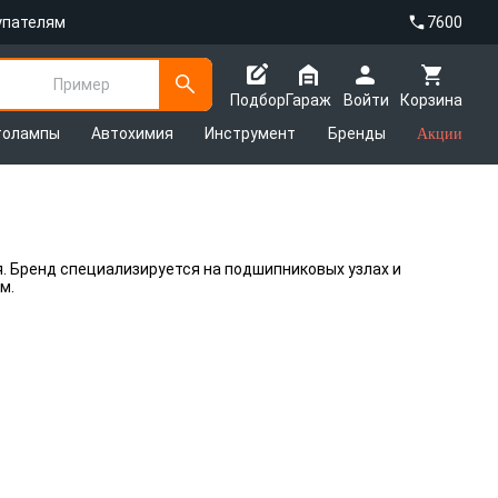
упателям
7600
Пример
Подбор
Гараж
Войти
Корзина
толампы
Автохимия
Инструмент
Бренды
Акции
. Бренд специализируется на подшипниковых узлах и
ем.