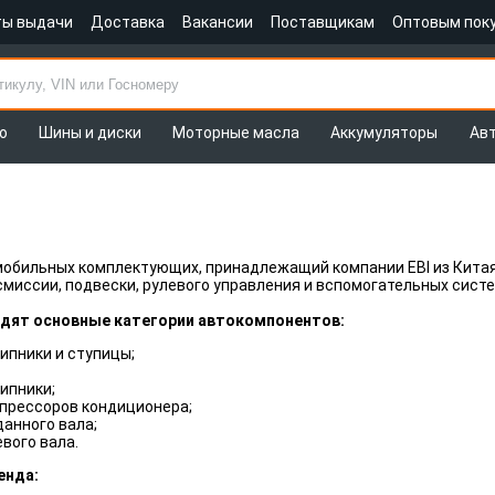
ты выдачи
Доставка
Вакансии
Поставщикам
Оптовым пок
о
Шины и диски
Моторные масла
Аккумуляторы
Ав
обильных комплектующих, принадлежащий компании EBI из Китая
миссии, подвески, рулевого управления и вспомогательных сист
одят основные категории автокомпонентов:
ипники и ступицы;
ипники;
прессоров кондиционера;
анного вала;
вого вала.
енда: