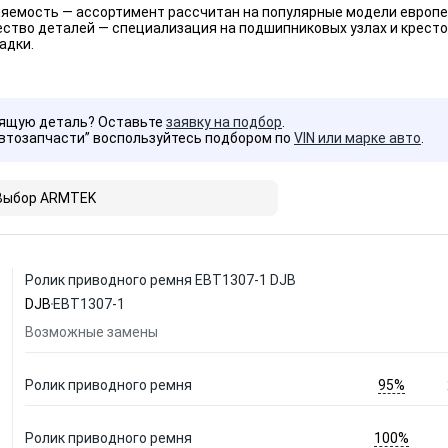
яемость — ассортимент рассчитан на популярные модели европей
ество деталей — специализация на подшипниковых узлах и крест
адки.
дящую деталь? Оставьте
заявку на подбор
.
Автозапчасти” воспользуйтесь подбором по
VIN или марке авто
.
Выбор ARMTEK
Ролик приводного ремня EBT1307-1 DJB
DJB
EBT1307-1
Возможные замены
95%
Ролик приводного ремня
100%
Ролик приводного ремня