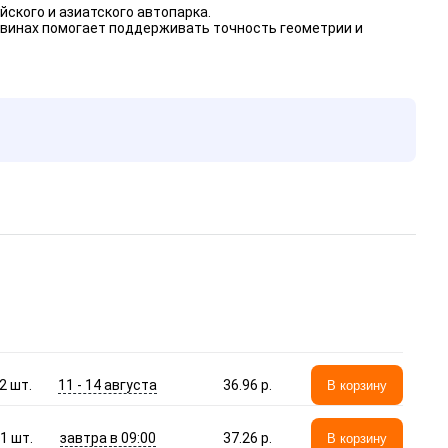
ского и азиатского автопарка.
овинах помогает поддерживать точность геометрии и
11 - 14 августа
2
шт.
36.96 p.
В корзину
завтра в 09:00
1
шт.
37.26 p.
В корзину