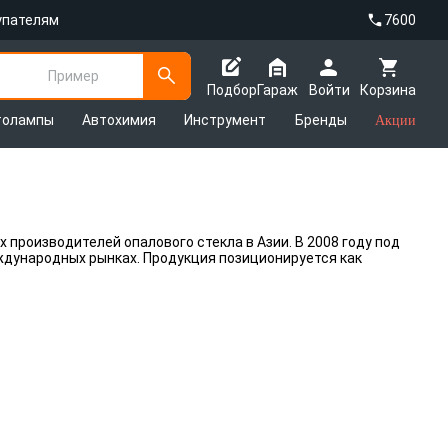
упателям
7600
Пример
Подбор
Гараж
Войти
Корзина
толампы
Автохимия
Инструмент
Бренды
Акции
 производителей опалового стекла в Азии. В 2008 году под
ждународных рынках. Продукция позиционируется как