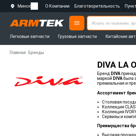
Минск
О Компании
Благотворительность
Пунк
Легковые запчасти
Грузовые запчасти
Китайские авт
Главная
Бренды
DIVA LA 
Бренд
DIVA
принад
маркой
DIVA
была з
премиальная и пре
Ассортимент брен
Столовая посуда
Коллекция CLAS
Коллекция IVOR
Сервизы и компл
Преимущества бр
Высокая прочно