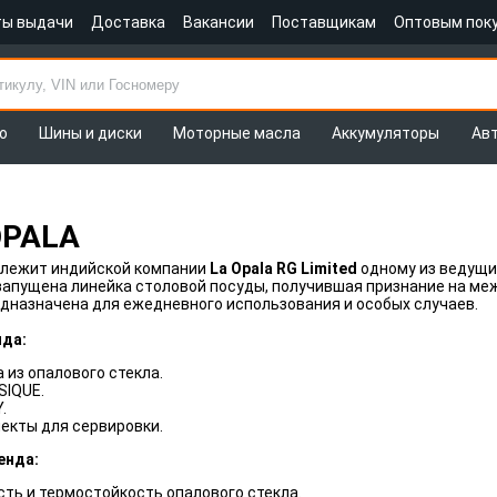
ты выдачи
Доставка
Вакансии
Поставщикам
Оптовым пок
о
Шины и диски
Моторные масла
Аккумуляторы
Ав
OPALA
лежит индийской компании
La Opala RG Limited
одному из ведущих
апущена линейка столовой посуды, получившая признание на ме
дназначена для ежедневного использования и особых случаев.
да:
 из опалового стекла.
SIQUE.
Y.
екты для сервировки.
енда:
сть и термостойкость опалового стекла.