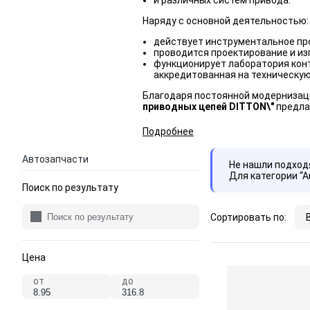
и различных систем привода.
Наряду с основной деятельностью:
действует инструментальное пр
проводится проектирование и из
функционирует лаборатория конт
аккредитованная на техническу
Благодаря постоянной модернизац
приводных цепей DITTON\"
предла
Подробнее
Автозапчасти
Не нашли подхо
Для категории “
Поиск по результату
Сортировать по:
Цена
от
до