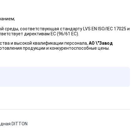
ванием;
 среды, соответствующая стандарту LVS EN ISO/IEC 17025 и
етствует директивам ЕС (96/61 ЕС).
ства и высокой квалификации персонала,
АО \"Завод
отовления продукции и конкурентоспособные цены.
рядная DITTON