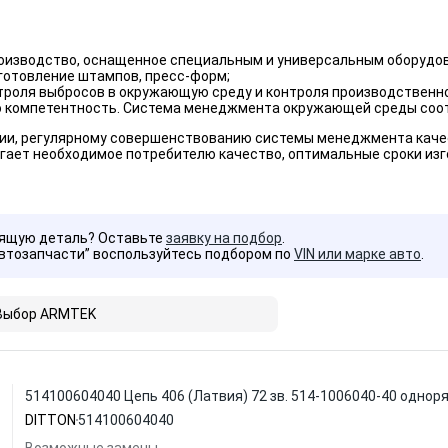
оизводство, оснащенное специальным и универсальным оборудо
готовление штампов, пресс-форм;
роля выбросов в окружающую среду и контроля производственной
ю компетентность. Система менеджмента окружающей среды соотв
ии, регулярному совершенствованию системы менеджмента каче
гает необходимое потребителю качество, оптимальные сроки изг
дящую деталь? Оставьте
заявку на подбор
.
Автозапчасти” воспользуйтесь подбором по
VIN или марке авто
.
Выбор ARMTEK
514100604040 Цепь 406 (Латвия) 72 зв. 514-1006040-40 одно
DITTON
514100604040