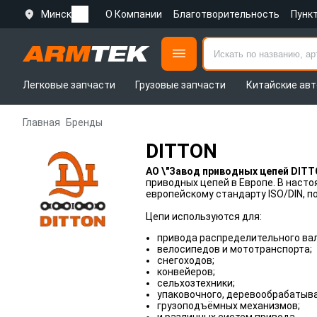
Минск
О Компании
Благотворительность
Пунк
Легковые запчасти
Грузовые запчасти
Китайские авт
Главная
Бренды
DITTON
АО \"Завод приводных цепей DITT
приводных цепей в Европе. В наст
европейскому стандарту ISO/DIN, п
Цепи используются для:
привода распределительного вал
велосипедов и мототранспорта;
снегоходов;
конвейеров;
сельхозтехники;
упаковочного, деревообрабатыва
грузоподъёмных механизмов;