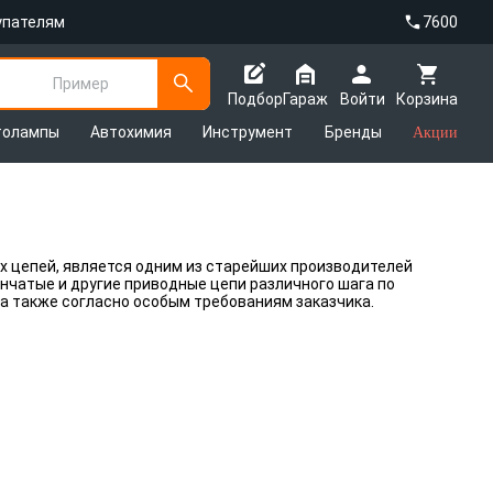
упателям
7600
Пример
Подбор
Гараж
Войти
Корзина
толампы
Автохимия
Инструмент
Бренды
Акции
ых цепей, является одним из старейших производителей
нчатые и другие приводные цепи различного шага по
 а также согласно особым требованиям заказчика.