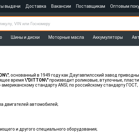
ты выдачи
Доставка
Вакансии
Поставщикам
Оптовым пок
о
Шины и диски
Моторные масла
Аккумуляторы
Ав
ON\"
, основанный в 1949 году как Даугавпилсский завод приводн
оящее время
\"DITTON\"
производит роликовые, втулочные, пласти
о американскому стандарту ANSI, по российскому стандарту ГОСТ,
а двигателей автомобилей;
ющего и другого специального оборудования;