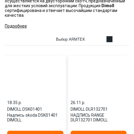
осуществляется на двусторонний скотч, предназначенный
для жестких условий эксплуатации. Продукция
Dimoll
сертифицирована и отвечает высочайшим стандартам
качества.
Подробнее
Выбор ARMTEK
18.35 p.
26.11 p.
DIMOLL
·
DSK01401
DIMOLL
·
DLR132701
Надпись skoda DSK01401
НАДПИСЬ RANGE
DIMOLL
DLR132701 DIMOLL