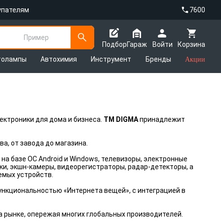
упателям
7600
Пример
Подбор
Гараж
Войти
Корзина
толампы
Автохимия
Инструмент
Бренды
Акции
ктроники для дома и бизнеса.
ТМ DIGMA
принадлежит
а, от завода до магазина.
а базе ОС Android и Windows, телевизоры, электронные
ки, экшн-камеры, видеорегистраторы, радар-детекторы, а
емых устройств.
ункциональностью «Интернета вещей», с интеграцией в
 рынке, опережая многих глобальных производителей.