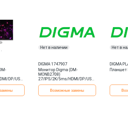
Нет в наличии
Нет в н
DIGMA
·
1747907
DIGMA
·
PL
DM-
Монитор Digma (DM-
Планшет 
MONB2708)
HDMI/DP/USB/M/M/75Hz/350cd
27/IPS/2K/5ms/HDMI/DP/USB/M/M/75Hz/300c
1747907
замены
Возможные замены
Воз