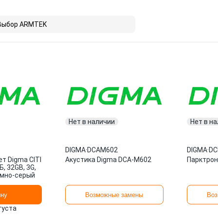
Выбор ARMTEK
Нет в наличии
Нет в н
DIGMA
·
DCAM602
DIGMA
·
DC
т Digma CITI
Акустика Digma DCA-M602
Парктрон
Б, 32GB, 3G,
темно-серый
ину
Возможные замены
Воз
вгуста