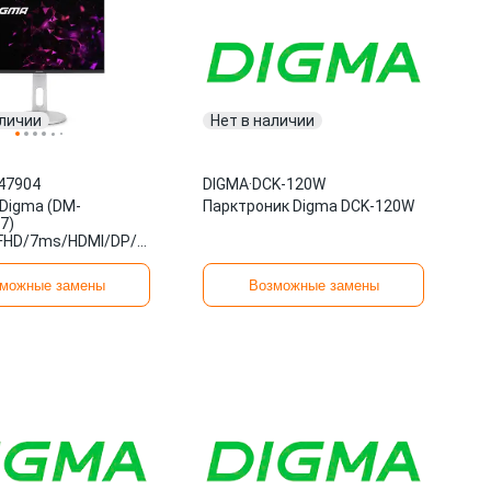
аличии
Нет в наличии
47904
DIGMA
·
DCK-120W
Digma (DM-
Парктроник Digma DCK-120W
7)
/FHD/7ms/HDMI/DP/USB/M/M/75Hz/250cd
можные замены
Возможные замены