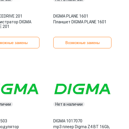
EEDRIVE 201
DIGMA
·
PLANE 1601
истратор DIGMA
Планшет DIGMA PLANE 1601
E 201
можные замены
Возможные замены
аличии
Нет в наличии
T503
DIGMA
·
1017070
модулятор
mp3 плеер Digma Z4 BT 16Gb,