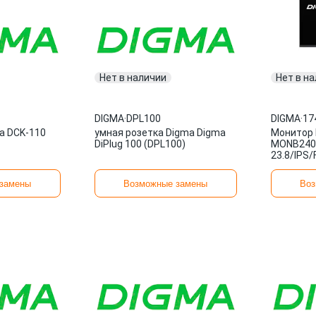
Нет в наличии
Нет в н
DIGMA
·
DPL100
DIGMA
·
17
a DCK-110
умная розетка Digma Digma
Монитор 
DiPlug 100 (DPL100)
MONB240
23.8/IPS
1747904
замены
Возможные замены
Воз