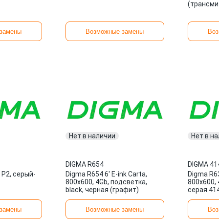
(трансми
замены
Возможные замены
Воз
Нет в наличии
Нет в н
DIGMA
·
R654
DIGMA
·
41
 P2, серый-
Digma R654 6' E-ink Carta,
Digma R63S
800x600, 4Gb, подсветка,
800x600, 
black, черная (графит)
серая 41
замены
Возможные замены
Воз