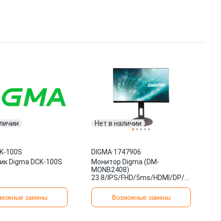
аличии
Нет в наличии
K-100S
DIGMA
·
1747906
ик Digma DCK-100S
Монитор Digma (DM-
MONB2408)
23.8/IPS/FHD/5ms/HDMI/DP/USB/M/M/
1747906
можные замены
Возможные замены