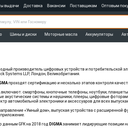
ты выдачи
Доставка
Вакансии
Поставщикам
Оптовым пок
о
Шины и диски
Моторные масла
Аккумуляторы
Ав
одный производитель цифровых устройств и потребительской эле
ick Systems LLP, Лондон, Великобритания.
GMA
проходят сертификацию и несколько этапов контроля качеств
A
включают: смартфоны, кнопочные телефоны, ноутбуки, планшеты н
ые акустические системы и наушники, плееры, цифровые фоторам
ктр автомобильной электроники и аксессуаров для всех выпуска
аправление «Умный дом», выпуская устройства с расширенной ф
 приложение.
о данным GFK на 2018 год
DIGMA
занимает лидирующие позиции на