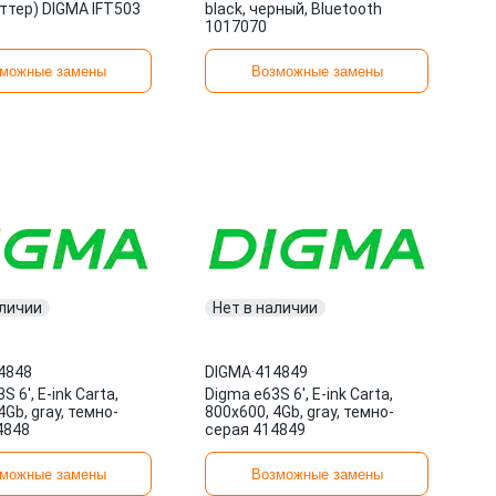
ттер) DIGMA IFT503
black, черный, Bluetooth
1017070
можные замены
Возможные замены
аличии
Нет в наличии
4848
DIGMA
·
414849
 6', E-ink Carta,
Digma е63S 6', E-ink Carta,
4Gb, gray, темно-
800x600, 4Gb, gray, темно-
4848
серая 414849
можные замены
Возможные замены