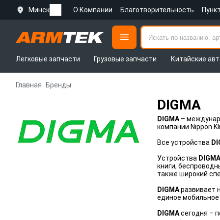
Минск
О Компании
Благотворительность
Пунк
Легковые запчасти
Грузовые запчасти
Китайские авт
Главная
Бренды
DIGMA
DIGMA
– междунар
компании Nippon Kl
Все устройства
DI
Устройства
DIGM
книги, беспроводн
также широкий спе
DIGMA
развивает н
единое мобильное
DIGMA
сегодня – п