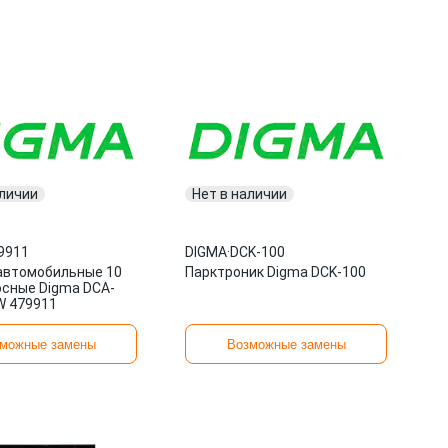
аличии
Нет в наличии
9911
DIGMA
·
DCK-100
автомобильные 10
Парктроник Digma DCK-100
осные Digma DCA-
W 479911
можные замены
Возможные замены