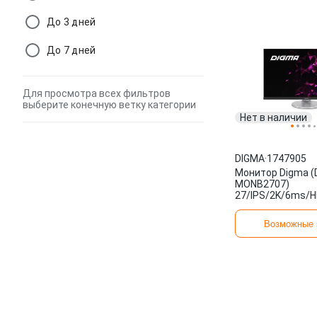
До 3 дней
До 7 дней
Для просмотра всех фильтров
выберите конечную ветку категории
Нет в наличии
DIGMA
·
1747905
Монитор Digma (
MONB2707)
27/IPS/2K/6ms/
1747905
Возможные 