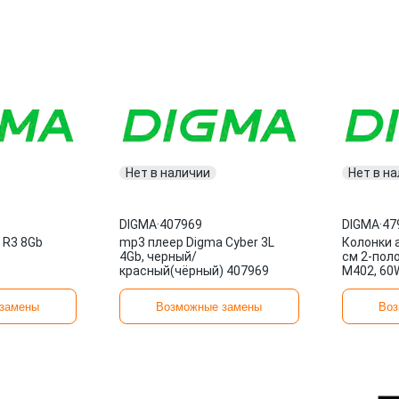
Нет в наличии
Нет в н
DIGMA
·
407969
DIGMA
·
47
 R3 8Gb
mp3 плеер Digma Cyber 3L
Колонки 
4Gb, черный/
см 2-пол
красный(чёрный) 407969
M402, 60
замены
Возможные замены
Воз