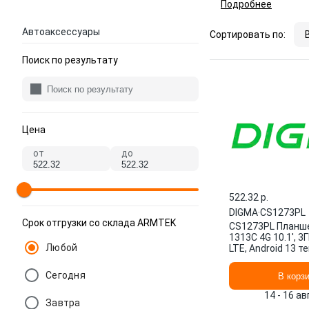
Подробнее
Автоаксессуары
Сортировать по:
Поиск по результату
Цена
от
до
522.32 p.
DIGMA
·
CS1273PL
Срок отгрузки со склада ARMTEK
CS1273PL Планше
1313C 4G 10.1', 3Г
Любой
LTE, Android 13 
Сегодня
В корз
14 - 16 а
Завтра