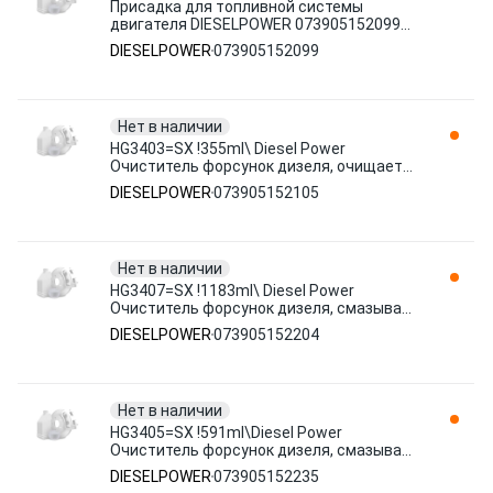
Присадка для топливной системы
двигателя DIESELPOWER 073905152099
дизельное 0.355 л
DIESELPOWER
073905152099
Нет в наличии
HG3403=SX !355ml\ Diesel Power
Очиститель форсунок дизеля, очищает
всю систему,на 8 000 км 073905152105
DIESELPOWER
073905152105
Нет в наличии
HG3407=SX !1183ml\ Diesel Power
Очиститель форсунок дизеля, смазывает
систему, на 1130л 073905152204
DIESELPOWER
073905152204
Нет в наличии
HG3405=SX !591ml\Diesel Power
Очиститель форсунок дизеля, смазывает
всю систему,на 567л 073905152235
DIESELPOWER
073905152235