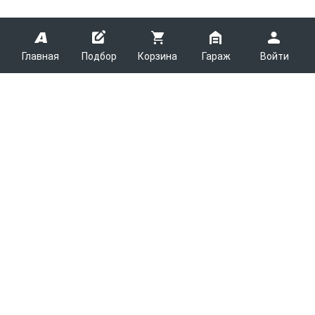
Главная
Подбор
Корзина
Гараж
Войти
ARMTEK
О Компании
Покупателям
Контакты
Как сделать заказ
Партнерам
Новости
Доставка
Поставщикам
Каталоги
Вакансии
Способы оплаты
Арендодателям