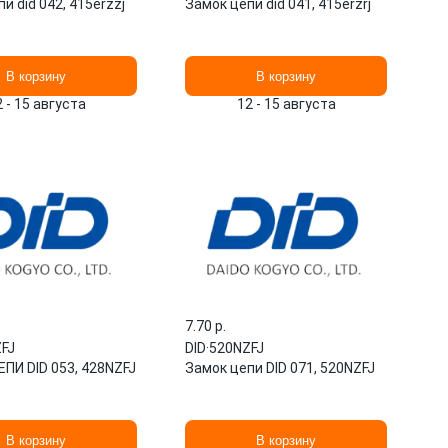
и did 042, 415erzzj
Замок цепи did 041, 415erzrj
В корзину
В корзину
2 - 15 августа
12 - 15 августа
7.70 p.
FJ
DID
·
520NZFJ
ПИ DID 053, 428NZFJ
Замок цепи DID 071, 520NZFJ
В корзину
В корзину