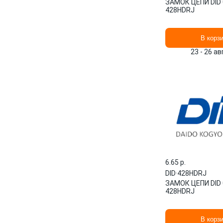
ЗАМОК ЦЕПИ DID 
428HDRJ
В корз
23 - 26 а
6.65 p.
DID
·
428HDRJ
ЗАМОК ЦЕПИ DID 
428HDRJ
В корз