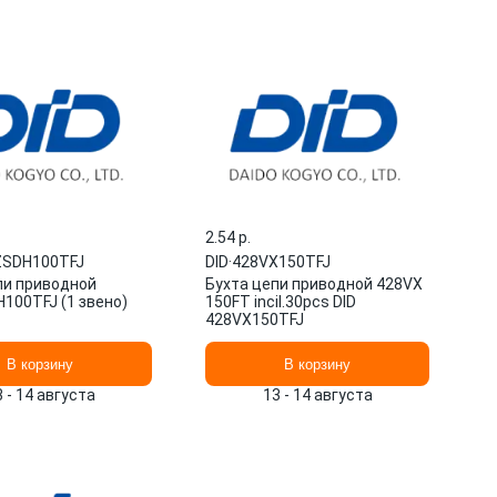
2.54 p.
ZSDH100TFJ
DID
·
428VX150TFJ
пи приводной
Бухта цепи приводной 428VX
100TFJ (1 звено)
150FT incil.30pcs DID
428VX150TFJ
В корзину
В корзину
3 - 14 августа
13 - 14 августа