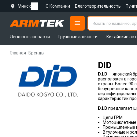
Минск
О Компании
Благотворительность
Пунк
Легковые запчасти
Грузовые запчасти
Китайские авт
Главная
Бренды
DID
D.I.D
— японский б
расположен в горо
страны. Более 90 
безупречное каче
сертифицированы п
характеристик пр
D.I.D
предлагает ш
Цепи ГРМ.
Мотоциклетные 
Промышленные 
Втулочные и рол