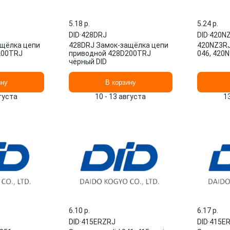
5.18 p.
5.24 p.
DID
·
428DRJ
DID
·
420N
ащёлка цепи
428DRJ Замок-защёлка цепи
420NZ3RJ
200TRJ
приводной 428D200TRJ
046, 420N
чёрный DID
ину
В корзину
вгуста
10 - 13 августа
1
6.10 p.
6.17 p.
DID
·
415ERZRJ
DID
·
415E