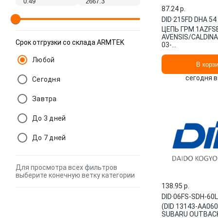
87.24 p.
DID
·
215FD DHA 54
ЦЕПЬ ГРМ 1AZFS
AVENSIS/CALDIN
Срок отгрузки со склада ARMTEK
03-
(10702030/05051
Любой
215FD DHA 54 DID
В корз
сегодня в
Сегодня
Завтра
До 3 дней
До 7 дней
Для просмотра всех фильтров
выберите конечную ветку категории
138.95 p.
DID
·
06FS-SDH-60
(DID 13143-AA06
SUBARU OUTBAC