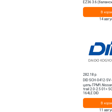
EZ36 3.6 (баланс
06FS-SDH-60LE
В корз
14 авгу
282.18 p.
DID
·
SCH-0412-SV
цепь ГРМ!\ Nissa
trail 2.0-2.5 01> 
164LE DID
В корз
11 авгу