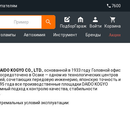
упателям
7600
Пример
Подбор
Гараж
Войти
Корзина
толампы
Автохимия
Инструмент
Бренды
Акции
AIDO KOGYO CO., LTD.
, основанной в 1933 году. Головной офис
сосредоточено в Осаке — одном из технологических центров
епей, сочетающих передовую инженерию, японскую точность и
1995 года все производственные площадки DAIDO KOGYO
мный подход к контролю качества, стабильности
.
тремальных условий эксплуатации: