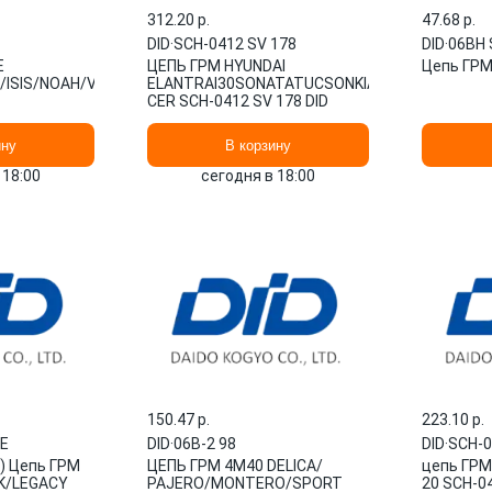
312.20 p.
47.68 p.
DID
·
SCH-0412 SV 178
DID
·
06BH 
E
ЦЕПЬ ГРМ HYUNDAI
Цепь ГРМ
A/ISIS/NOAH/VOXY/PREMIO/ALLION/RAV4/WISH
ELANTRAI30SONATATUCSONKIA
CER SCH-0412 SV 178 DID
7/0035411)
ину
В корзину
 18:00
сегодня в 18:00
150.47 p.
223.10 p.
LE
DID
·
06B-2 98
DID
·
SCH-0
0) Цепь ГРМ
ЦЕПЬ ГРМ 4M40 DELICA/
цепь ГРМ!
K/LEGACY
PAJERO/MONTERO/SPORT
20 SCH-0