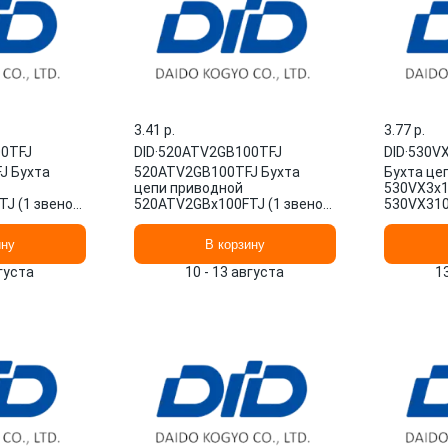
3.41 p.
3.77 p.
0TFJ
DID
·
520ATV2GB100TFJ
DID
·
530V
J Бухта
520ATV2GB100TFJ Бухта
Бухта це
цепи приводной
530VX3x10
J (1 звено)
520ATV2GBx100FTJ (1 звено)
530VX31
никами
DID кросс с сальниками
ину
В корзину
вгуста
10 - 13 августа
1