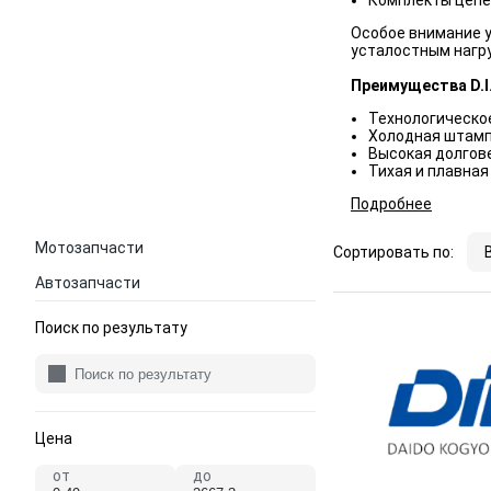
Комплекты цепе
Особое внимание у
усталостным нагру
Преимущества D.I
Технологическо
Холодная штамп
Высокая долгов
Тихая и плавная
Подробнее
Мотозапчасти
Сортировать по:
Автозапчасти
Поиск по результату
Цена
от
до