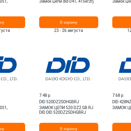
051,
Замок цепи did 041, 415erzrj
Замок цеп
ину
В корзину
вгуста
23 - 26 августа
1
7.48 p.
7.68 p.
DID
·
520DZ2SDHGBRJ
DID
·
428NZ
051,
ЗАМОК ЦЕПИ 520 DZ2 GB RJ
ЗАМОК ЦЕ
DID DID 520DZ2SDHGBRJ
ину
В корзину