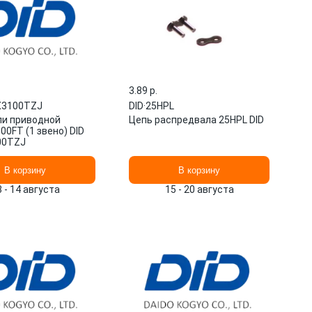
3.89 p.
X3100TZJ
DID
·
25HPL
пи приводной
Цепь распредвала 25HPL DID
0FT (1 звено) DID
00TZJ
В корзину
В корзину
3 - 14 августа
15 - 20 августа