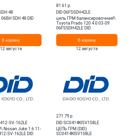
81.61 p.
SDH 48
DID
·
06FSSDH42LE
 06BH SDH 48 DID
цепь ГРМ балансировочная!\
Toyota Prado 120 4.0 03-09
06FSSDH42LE DID
В корзину
В корзину
12 августа
12 августа
271.79 p.
412-SV-162LE
DID
·
SC0414KISV158LE
\ Nissan Juke 1.6 11-
ЦЕПЬ ГРМ (DID)
412-SV-162LE DID
SC0414KISV158LE