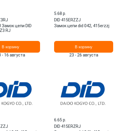
5.68 p.
Z3RJ
DID
·
415ERZZJ
 Замок цепи DID
Замок цепи did 042, 415erzzj
Z3 RJ
В корзину
В корзину
3 - 16 августа
23 - 26 августа
6.65 p.
RZZJ
DID
·
415ERZRJ