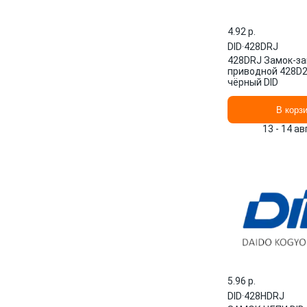
4.92 p.
DID
·
428DRJ
428DRJ Замок-з
приводной 428D
чёрный DID
В корз
13 - 14 а
5.96 p.
DID
·
428HDRJ