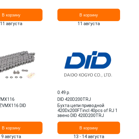
В корзину
В корзину
11 августа
11 августа
0.49 p.
VMX116
DID
·
420D200TRJ
ZVMX116 DID
Бухта цепи приводной
420Dx200FTincl.40pcs of RJ 1
звено DID 420D200TRJ
В корзину
В корзину
9 августа
13 - 14 августа