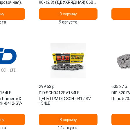
ировочная)
90- (2.8) (ДВУХРЯДНАЯ) 06B-2
98 DID
ину
В корзину
ста
9 августа
299.53 p.
605.27 p.
-164LE
DID
·
SCH0412SV154LE
DID
·
520Z
n Primera/X-
ЦЕПЬ ГРМ DID SCH-0412 SV
Цепь 520
SCH-0412-SV-
154LE
ину
В корзину
ста
14 августа