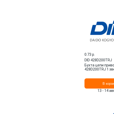
0.73 p.
DID
·
428D200TRJ
Бухта цепи прив
428D200TRJ 1 зв
В корз
13 - 14 а