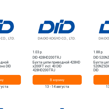
1.03 p.
1.88 p.
DID
·
428HD200TRJ
DID
·
520N
одной
Бухта цепи приводной 428HD
Бухта це
ено DID
x200FT incl. 40 DID
520NZSDH
428HD200TRJ
DID
ину
В корзину
вгуста
13 - 14 августа
1