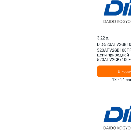
3.22 p.
DID
·
520ATV2GB10
520ATV2GB100TF
цепи приводной
520ATV2GBx100FT
DID кросс с саль
В корз
13 - 14 а