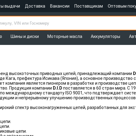
ты выдачи
Доставка
Вакансии
Поставщикам
Оптовым пок
о
Шины и диски
Моторные масла
Аккумуляторы
Ав
ренд высокоточных приводных цепей, принадлежащий компании
D
де Кага, префектура Исикава (Япония), а основное производство 
лет компания является пионером в разработке и производстве ц
ство. Продукция компании
D.I.D
поставляется в 60 стран мира. С 
о международному стандарту ISO 9001, что подтверждает систе
одукции и непрерывному улучшению производственных процессов
ирокий спектр высоконагруженных цепей, разработанных для экс
цепи.
цепи.
иковые цепи.