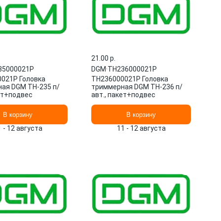
21.00 p.
35000021P
DGM
·
TH236000021P
021P Головка
TH236000021P Головка
ая DGM TH-235 п/
триммерная DGM TH-236 п/
кет+подвес
авт., пакет+подвес
В корзину
В корзину
1 - 12 августа
11 - 12 августа