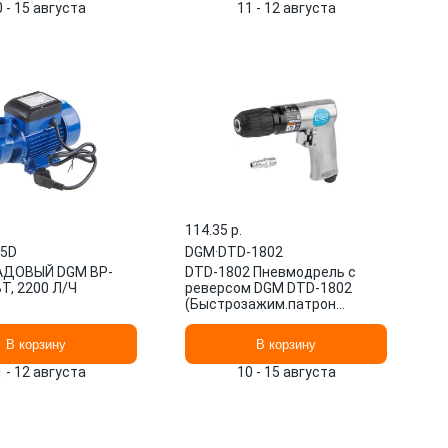
0 - 15 августа
11 - 12 августа
114.35 p.
05D
DGM
·
DTD-1802
АДОВЫЙ DGM BP-
DTD-1802 Пневмодрель с
ВТ, 2200 Л/Ч
реверсом DGM DTD-1802
(Быстрозажим.патрон
3/8''-24 UNF, 255 л/мин, 1800
об/ми
В корзину
В корзину
1 - 12 августа
10 - 15 августа