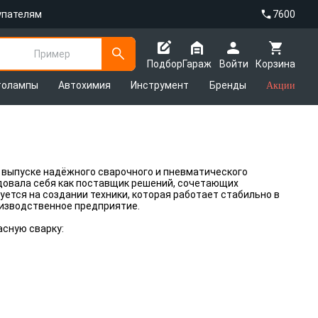
упателям
7600
Пример
Подбор
Гараж
Войти
Корзина
толампы
Автохимия
Инструмент
Бренды
Акции
 выпуске надёжного сварочного и пневматического
ндовала себя как поставщик решений, сочетающих
ется на создании техники, которая работает стабильно в
оизводственное предприятие.
асную сварку: