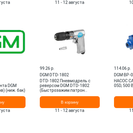
вгуста
11 - 12 августа
1
99.26 p.
114.06 p.
DGM
·
DTD-1802
DGM
·
BP-
DTD-1802 Пневмодрель с
НАСОС С
нта DGM
реверсом DGM DTD-1802
05D, 500 
в) (ниж. бак)
(Быстрозажим.патрон
3/8''-24 UNF, 255 л/мин, 1800
об/ми
ину
В корзину
вгуста
11 - 12 августа
1