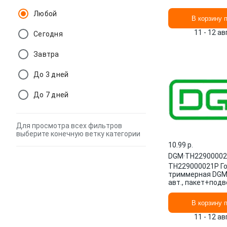
Любой
В корзину 
11 - 12 а
Сегодня
Завтра
До 3 дней
До 7 дней
Для просмотра всех фильтров
выберите конечную ветку категории
10.99 p.
DGM
·
TH2290000
TH229000021P Г
триммерная DGM 
авт., пакет+подв
В корзину 
11 - 12 а