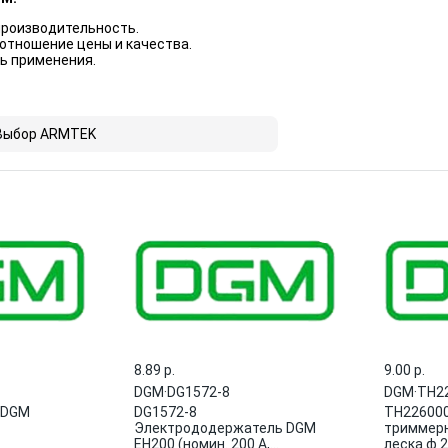
производительность.
отношение цены и качества.
ь применения.
Выбор ARMTEK
8.89 p.
9.00 p.
DGM
·
DG1572-8
DGM
·
TH2
 DGM
DG1572-8
TH226000
Электрододержатель DGM
триммерн
EH200 (номин. 200 А,
леска ф 2