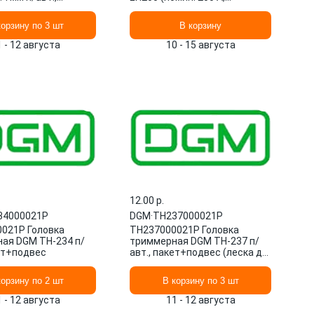
вес (леска до 2.4
непрерыв. 160 А)
корзину по 3 шт
В корзину
1 - 12 августа
10 - 15 августа
12.00 p.
34000021P
DGM
·
TH237000021P
021P Головка
TH237000021P Головка
ая DGM TH-234 п/
триммерная DGM TH-237 п/
кет+подвес
авт., пакет+подвес (леска до
3.0 мм, лев. резьба М10х1.
корзину по 2 шт
В корзину по 3 шт
1 - 12 августа
11 - 12 августа