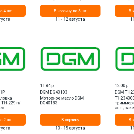
непрерыв. 160 А)
пакет+под
мм, ф 1
по 4 шт
В корзину по 3 шт
В 
вгуста
11 - 12 августа
1
11.84 p.
12.00 p.
21P
DGM
·
DG40183
DGM
·
TH2
оловка
Моторное масло DGM
TH234000
TH-229 п/
DG40183
триммерн
ес
авт., па
по 2 шт
В корзину
В 
вгуста
10 - 15 августа
1