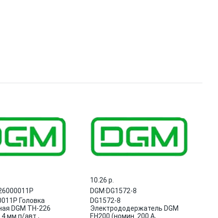
10.26 p.
26000011P
DGM
·
DG1572-8
011P Головка
DG1572-8
ая DGM TH-226
Электрододержатель DGM
.4 мм п/авт.,
EH200 (номин. 200 А,