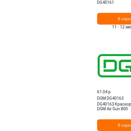
DG40161
В корз
11 - 12 а
61.04 p.
DGM
·
DG40163
DG40163 Краско
DGM Air Gun 800
В корз