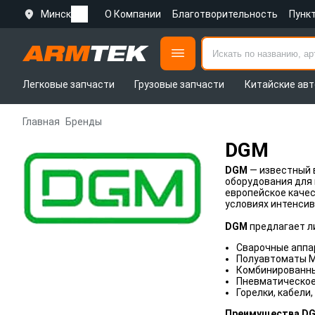
Минск
О Компании
Благотворительность
Пунк
Легковые запчасти
Грузовые запчасти
Китайские авт
Главная
Бренды
DGM
DGM
— известный 
оборудования для 
европейское качес
условиях интенсив
DGM
предлагает л
Сварочные аппа
Полуавтоматы M
Комбинированны
Пневматическое
Горелки, кабели
Преимущества DG