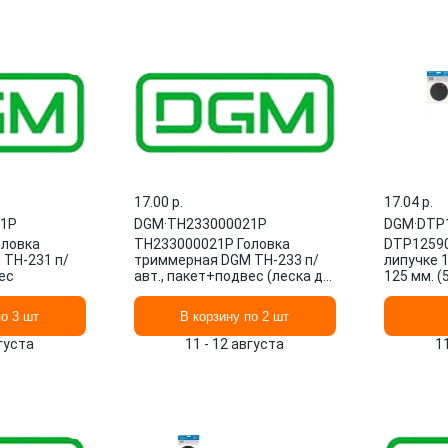
17.00 p.
17.04 p.
21P
DGM
·
TH233000021P
DGM
·
DTP
оловка
TH233000021P Головка
DTP12590
TH-231 п/
триммерная DGM TH-233 п/
липучке 1
ес
авт., пакет+подвес (леска до
125 мм. (5
3.0 мм, лев. резьба М10х1.
по 3 шт
В корзину по 2 шт
вгуста
11 - 12 августа
1