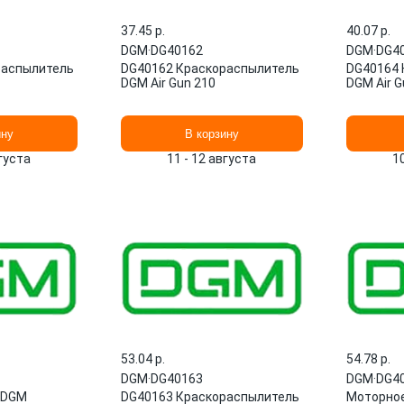
37.45 p.
40.07 p.
DGM
·
DG40162
DGM
·
DG4
распылитель
DG40162 Краскораспылитель
DG40164 
DGM Air Gun 210
DGM Air G
ину
В корзину
вгуста
11 - 12 августа
1
53.04 p.
54.78 p.
DGM
·
DG40163
DGM
·
DG4
 DGM
DG40163 Краскораспылитель
Моторно