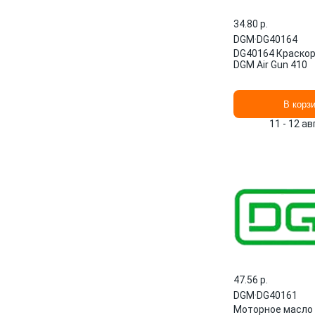
34.80 p.
DGM
·
DG40164
DG40164 Краско
DGM Air Gun 410
В корз
11 - 12 а
47.56 p.
DGM
·
DG40161
Моторное масло