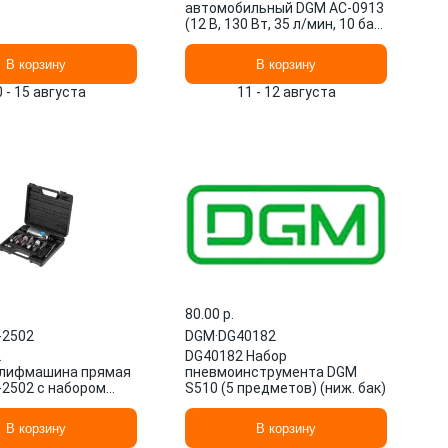
автомобильный DGM AC-0913
(12 В, 130 Вт, 35 л/мин, 10 бар
(манометр 7 бар), сумка)
В корзину
В корзину
0 - 15 августа
11 - 12 августа
80.00 p.
-2502
DGM
·
DG40182
2
DG40182 Набор
лифмашина прямая
пневмоинструмента DGM
2502 с набором
S510 (5 предметов) (ниж. бак)
(25000 об/мин, 115
нги:3 мм
В корзину
В корзину