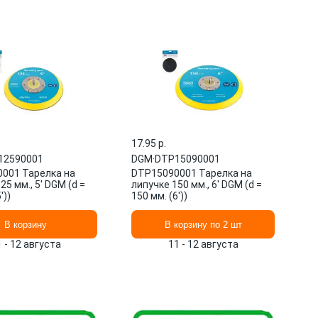
17.95 p.
12590001
DGM
·
DTP15090001
001 Тарелка на
DTP15090001 Тарелка на
25 мм., 5' DGM (d =
липучке 150 мм., 6' DGM (d =
'))
150 мм. (6'))
В корзину
В корзину по 2 шт
1 - 12 августа
11 - 12 августа