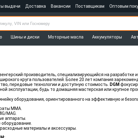
ты выдачи
Доставка
Вакансии
Поставщикам
Оптовым пок
о
Шины и диски
Моторные масла
Аккумуляторы
Ав
венгерский производитель, специализирующийся на разработке и
широкого круга пользователей. Более 20 лет компания зарекоме
тво, передовые технологии и доступную стоимость.
DGM
фокусиру
ной эксплуатации, будь то домашняя мастерская или крупное пр
инейку оборудования, ориентированного на эффективную и безоп
раты MMA.
IG/MAG.
е аппараты.
 оборудование.
, расходные материалы и аксессуары.
M: