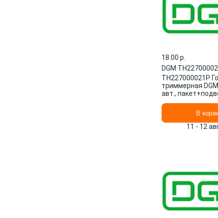
18.00 p.
DGM
·
TH2270000
TH227000021P Г
триммерная DGM 
авт., пакет+подв
В корз
11 - 12 а