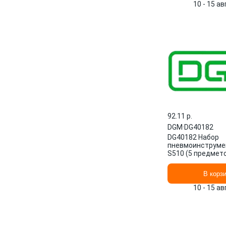
10 - 15 а
92.11 p.
DGM
·
DG40182
DG40182 Набор
пневмоинструме
S510 (5 предмето
В корз
10 - 15 а