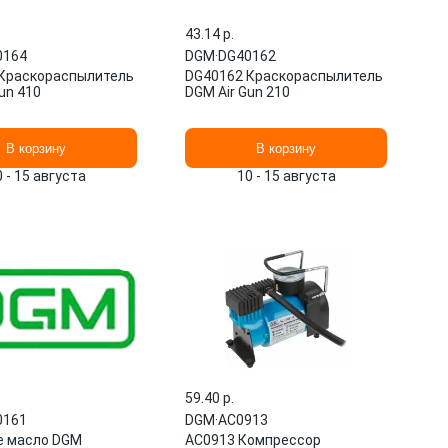
43.14 p.
0164
DGM
·
DG40162
Краскораспылитель
DG40162 Краскораспылитель
un 410
DGM Air Gun 210
В корзину
В корзину
0 - 15 августа
10 - 15 августа
59.40 p.
0161
DGM
·
AC0913
е масло DGM
AC0913 Компрессор