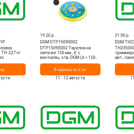
19.20 p.
21.00 p.
21P
DGM
·
DTP15090002
DGM
·
TH2
оловка
DTP15090002 Тарелка на
TH235000
TH-227 п/
липучке 150 мм., 6' c
триммерн
ес
вентиляц. отв. DGM (d = 150
авт., па
мм. (6'), 6 вент.отверстий)
ину
В корзину по 2 шт
вгуста
11 - 12 августа
1