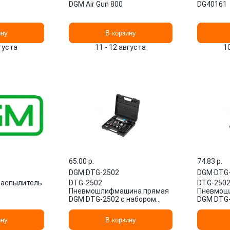
DGM Air Gun 800
DG40161
ину
В корзину
вгуста
11 - 12 августа
1
65.00 p.
74.83 p.
DGM
·
DTG-2502
DGM
·
DTG
распылитель
DTG-2502
DTG-250
Пневмошлифмашина прямая
Пневмош
DGM DTG-2502 с набором
DGM DTG-
шарошек (25000 об/мин, 115
шарошек 
л/мин, Цанги:3 мм
л/мин, Ца
ину
В корзину