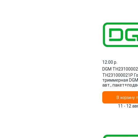
12.00 p.
DGM
·
TH2310000
TH231000021P Г
триммерная DGM 
авт., пакет+подв
В корзину 
11 - 12 а