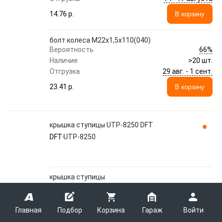
14.76 p.
В корзину
болт колеса М22х1,5х110(040)
66%
Вероятность
Наличие
>20 шт.
29 авг. - 1 сент.
Отгрузка
23.41 p.
В корзину
крышка ступицы UTP-8250 DFT
DFT
UTP-8250
крышка ступицы
65%
Вероятность
Наличие
1 шт.
17 - 21 августа
Отгрузка
Главная
Подбор
Корзина
Гараж
Войти