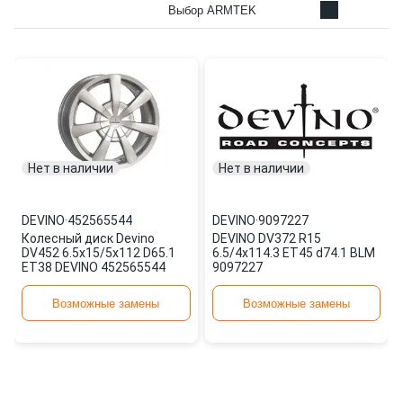
Выбор ARMTEK
Нет в наличии
Нет в наличии
DEVINO
·
452565544
DEVINO
·
9097227
Колесный диск Devino
DEVINO DV372 R15
DV452 6.5x15/5x112 D65.1
6.5/4x114.3 ET45 d74.1 BLM
ET38 DEVINO 452565544
9097227
Возможные замены
Возможные замены