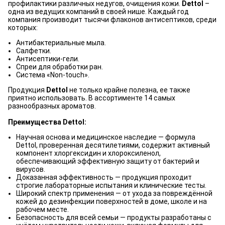
профилактики различных недугов, очищения кожи.
Dettol
–
одна из ведущих компаний в своей нише. Каждый год
компания производит тысячи флаконов антисептиков, среди
которых:
Антибактериальные мыла.
Салфетки.
Антисептики-гели.
Спреи для обработки ран.
Система «Non-touch».
Продукция
Dettol
не только крайне полезна, ее также
приятно использовать. В ассортименте 14 самых
разнообразных ароматов.
Преимущества Dettol:
Научная основа и медицинское наследие — формула
Dettol, проверенная десятилетиями, содержит активный
компонент хлоргексидин и хлороксиленол,
обеспечивающий эффективную защиту от бактерий и
вирусов.
Доказанная эффективность — продукция проходит
строгие лабораторные испытания и клинические тесты.
Широкий спектр применения — от ухода за повреждённой
кожей до дезинфекции поверхностей в доме, школе и на
рабочем месте.
Безопасность для всей семьи — продукты разработаны с