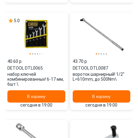
5.0
40.60 p.
43.70 p.
DETOOL
·
DTL0065
DETOOL
·
DTL0087
набор ключей
вороток шарнирный! 1/2''
комбинированных! 6-17 мм,
L=610mm, до 500Nm\
6шт.\
В корзину
В корзину
сегодня в 19:00
сегодня в 19:00