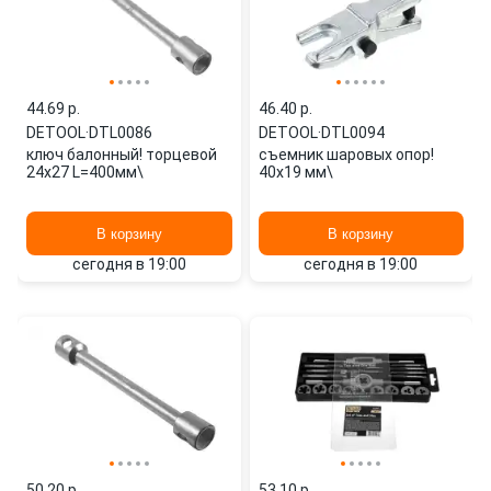
44.69 p.
46.40 p.
DETOOL
·
DTL0086
DETOOL
·
DTL0094
ключ балонный! торцевой
съемник шаровых опор!
24x27 L=400мм\
40x19 мм\
В корзину
В корзину
сегодня в 19:00
сегодня в 19:00
50.20 p.
53.10 p.