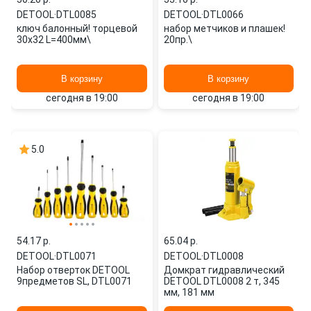
DETOOL
·
DTL0085
DETOOL
·
DTL0066
ключ балонный! торцевой
набор метчиков и плашек!
30x32 L=400мм\
20пр.\
В корзину
В корзину
сегодня в 19:00
сегодня в 19:00
5.0
54.17 p.
65.04 p.
DETOOL
·
DTL0071
DETOOL
·
DTL0008
Набор отверток DETOOL
Домкрат гидравлический
9предметов SL, DTL0071
DETOOL DTL0008 2 т, 345
мм, 181 мм