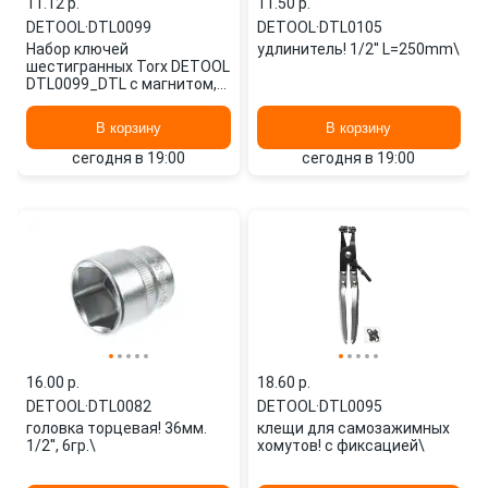
11.12 p.
11.50 p.
DETOOL
·
DTL0099
DETOOL
·
DTL0105
Набор ключей
удлинитель! 1/2'' L=250mm\
шестигранных Torx DETOOL
DTL0099_DTL с магнитом,
T10-T50 9 шт.
В корзину
В корзину
сегодня в 19:00
сегодня в 19:00
16.00 p.
18.60 p.
DETOOL
·
DTL0082
DETOOL
·
DTL0095
головка торцевая! 36мм.
клещи для самозажимных
1/2'', 6гр.\
хомутов! с фиксацией\