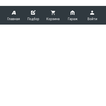
Главная
Подбор
Корзина
Гараж
Войти
ARMTEK
О Компании
Покупателям
Контакты
Как сделать заказ
Партнерам
Новости
Доставка
Поставщикам
Каталоги
Вакансии
Способы оплаты
Арендодателям