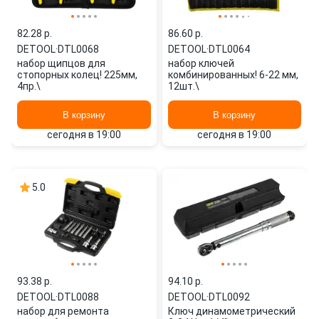
82.28 p.
86.60 p.
DETOOL
·
DTL0068
DETOOL
·
DTL0064
набор щипцов для
набор ключей
стопорных колец! 225мм,
комбинированных! 6-22 мм,
4пр.\
12шт.\
В корзину
В корзину
сегодня в 19:00
сегодня в 19:00
5.0
93.38 p.
94.10 p.
DETOOL
·
DTL0088
DETOOL
·
DTL0092
набор для ремонта
Ключ динамометрический