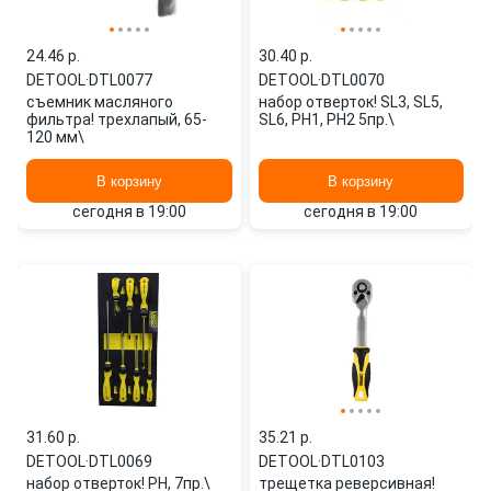
24.46 p.
30.40 p.
DETOOL
·
DTL0077
DETOOL
·
DTL0070
съемник масляного
набор отверток! SL3, SL5,
фильтра! трехлапый, 65-
SL6, PH1, PH2 5пр.\
120 мм\
В корзину
В корзину
сегодня в 19:00
сегодня в 19:00
31.60 p.
35.21 p.
DETOOL
·
DTL0069
DETOOL
·
DTL0103
набор отверток! PH, 7пр.\
трещетка реверсивная!