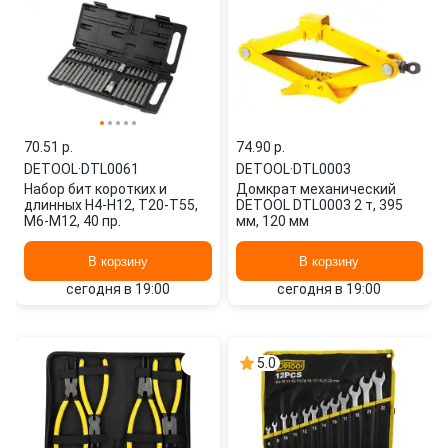
70.51 p.
74.90 p.
DETOOL
·
DTL0061
DETOOL
·
DTL0003
Набор бит коротких и
Домкрат механический
длинных H4-H12, T20-T55,
DETOOL DTL0003 2 т, 395
M6-M12, 40 пр.
мм, 120 мм
В корзину
В корзину
сегодня в 19:00
сегодня в 19:00
5.0