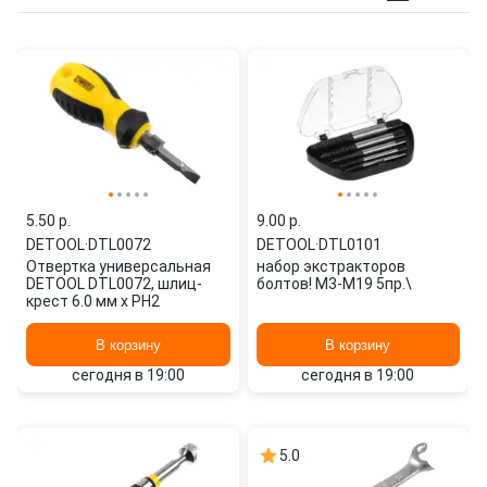
5.50 p.
9.00 p.
DETOOL
·
DTL0072
DETOOL
·
DTL0101
Отвертка универсальная
набор экстракторов
DETOOL DTL0072, шлиц-
болтов! M3-M19 5пр.\
крест 6.0 мм x PH2
В корзину
В корзину
сегодня в 19:00
сегодня в 19:00
5.0