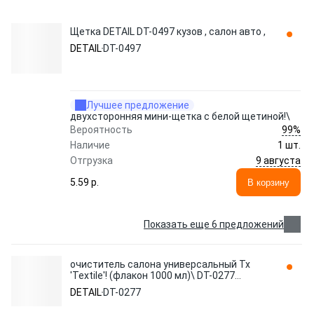
Щетка DETAIL DT-0497 кузов , салон авто ,
DETAIL
DT-0497
Лучшее предложение
двухсторонняя мини-щетка с белой щетиной!\
99%
Вероятность
Наличие
1 шт.
9 августа
Отгрузка
5.59 p.
В корзину
Показать еще 6 предложений
очиститель салона универсальный Tx
'Textile'! (флакон 1000 мл)\ DT-0277
DETAIL
DETAIL
DT-0277