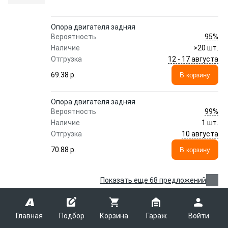
Опора двигателя задняя
95%
Вероятность
Наличие
>20 шт.
12 - 17 августа
Отгрузка
69.38 p.
В корзину
Опора двигателя задняя
99%
Вероятность
Наличие
1 шт.
10 августа
Отгрузка
70.88 p.
В корзину
Показать еще 68 предложений
Мотор стеклоочистителя задний SKODA
Главная
Подбор
Корзина
Гараж
Войти
OCTAVIA (1Z3) 06.04- 121009 DEQST