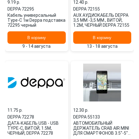
9.19 p.
12.40 p.
DEPPA
·
72295
DEPPA
·
72155
Кабель универсальный
AUX АУДИОКАБЕЛЬ DEPPA
Type-C 1м Deppa подставка
3,5 ММ.-3,5 ММ., ВИТОЙ,
72295 черный
1.2М, ЧЕРНЫЙ DEPPA 72155
В корзину
В корзину
9 - 14 августа
13 - 18 августа
11.75 p.
12.30 p.
DEPPA
·
72278
DEPPA
·
55133
ДАТА-КАБЕЛЬ USB - USB
АВТОМОБИЛЬНЫЙ
TYPE-C, ВИТОЙ, 1.5М,
ДЕРЖАТЕЛЬ CRAB AIR MINI
ЧЕРНЫЙ, DEPPA 72278
ДЛЯ СМАРТФОНОВ 3.5''-5'',
КРЕПЛЕНИЕ НА