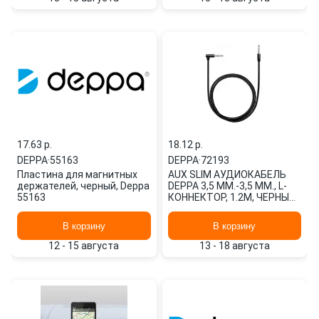
17.63 p.
18.12 p.
DEPPA
·
55163
DEPPA
·
72193
Пластина для магнитных
AUX SLIM АУДИОКАБЕЛЬ
держателей, черный, Deppa
DEPPA 3,5 ММ.-3,5 ММ., L-
55163
КОННЕКТОР, 1.2М, ЧЕРНЫЙ
DEPPA 72193
В корзину
В корзину
12 - 15 августа
13 - 18 августа