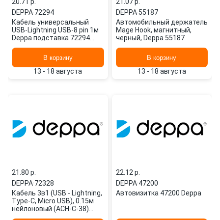
20.71 p.
21.07 p.
DEPPA
·
72294
DEPPA
·
55187
Кабель универсальный
Автомобильный держатель
USB-Lightning USB-8 pin 1м
Mage Hook, магнитный,
Deppa подставка 72294
черный, Deppa 55187
черный
В корзину
В корзину
13 - 18 августа
13 - 18 августа
21.80 p.
22.12 p.
DEPPA
·
72328
DEPPA
·
47200
Кабель 3в1 (USB - Lightning,
Автовизитка 47200 Deppa
Type-C, Micro USB), 0.15м
нейлоновый (ACH-C-38)
72328 DEPPA