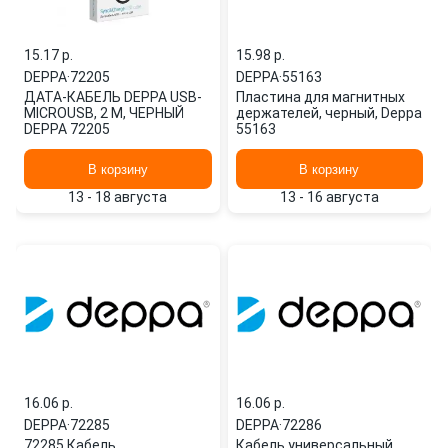
15.17 p.
15.98 p.
DEPPA
·
72205
DEPPA
·
55163
ДАТА-КАБЕЛЬ DEPPA USB-
Пластина для магнитных
MICROUSB, 2 М, ЧЕРНЫЙ
держателей, черный, Deppa
DEPPA 72205
55163
В корзину
В корзину
13 - 18 августа
13 - 16 августа
16.06 p.
16.06 p.
DEPPA
·
72285
DEPPA
·
72286
72285 Кабель
Кабель универсальный