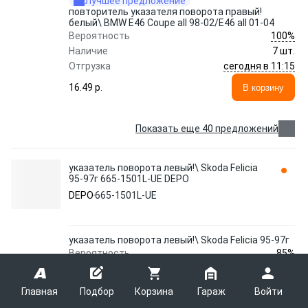
Лучшее предложение
повторитель указателя поворота правый!
белый\ BMW E46 Coupe all 98-02/E46 all 01-04
100%
Вероятность
Наличие
7 шт.
сегодня в 11:15
Отгрузка
16.49 p.
В корзину
Показать еще 40 предложений
указатель поворота левый!\ Skoda Felicia
95-97г 665-1501L-UE DEPO
DEPO
665-1501L-UE
указатель поворота левый!\ Skoda Felicia 95-97г
85%
Вероятность
Наличие
11 шт.
9 - 14 августа
Отгрузка
Главная
Подбор
Корзина
Гараж
Войти
15.53 p.
В корзину