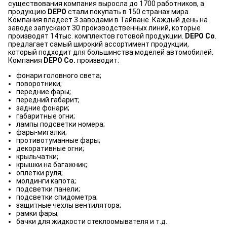
существования компания выросла до 1700 работников, а
продукцию
DEPO
стали покупать в 150 странах мира.
Компания владеет 3 заводами в Тайване. Каждый день на
заводе запускают 30 производственных линий, которые
производят 14тыс. комплектов готовой продукции.
DEPO Co
.
предлагает самый широкий ассортимент продукции,
который подходит для большинства моделей автомобилей.
Компания
DEPO Co.
производит:
фонари головного света;
поворотники;
передние фары;
передний габарит;
задние фонари;
габаритные огни;
лампы подсветки номера;
фары-мигалки;
противотуманные фары;
декоративные огни;
крыльчатки;
крышки на багажник;
оплётки руля;
молдинги капота;
подсветки панели;
подсветки спидометра;
защитные чехлы вентилятора;
рамки фары;
бачки для жидкости стеклоомывателя и т.д.