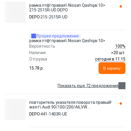
рамка птф! правая\ Nissan Qashqai 10>
215-2515R-UD DEPO
DEPO
215-2515R-UD
Лучшее предложение
рамка птф! правая\ Nissan Qashqai 10>
100%
Вероятность
Наличие
>20 шт.
сегодня в 11:15
Отгрузка
15.78 p.
В корзину
Показать еще 72 предложения
повторитель указателя поворота правый!
желт\ Audi 90/100/200/A6,VW
Passat/Santana 80> 441-1403R-UE DEPO
DEPO
441-1403R-UE