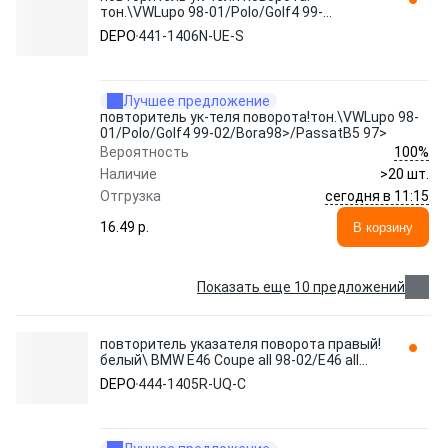
тон.\VWLupo 98-01/Polo/Golf4 99-
02/Bora98>/PassatB5 97> 441-1406N-UE-
DEPO
441-1406N-UE-S
S DEPO
Лучшее предложение
повторитель ук-теля поворота!тон.\VWLupo 98-
01/Polo/Golf4 99-02/Bora98>/PassatB5 97>
100%
Вероятность
Наличие
>20 шт.
сегодня в 11:15
Отгрузка
16.49 p.
В корзину
Показать еще 10 предложений
повторитель указателя поворота правый!
белый\ BMW E46 Coupe all 98-02/E46 all
01-04 444-1405R-UQ-C DEPO
DEPO
444-1405R-UQ-C