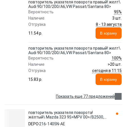
повторитель указателя поворота правый! желт\
Audi 90/100/200/A6,VW Passat/Santana 80>
95%
Вероятность
Наличие
3 шт.
8 - 13 августа
Отгрузка
11.54 p.
В корзину
повторитель указателя поворота правый! желт\
Audi 90/100/200/A6,VW Passat/Santana 80>
100%
Вероятность
Наличие
>20 шт.
сегодня в 11:15
Отгрузка
15.83 p.
В корзину
Показать еще 77 предложений
повторитель указателя поворота!
жёлтый\ Mazda 323 95>MPV 00>/B2500,
Ford Ranger all 98> 216-1405N-AE DEPO
DEPO
216-1405N-AE