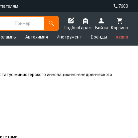
упателям
7600
Пример
Подбор
Гараж
Войти
Корзина
толампы
Автохимия
Инструмент
Бренды
Акции
в статус министерского инновационно-внедренческого
ситетами.