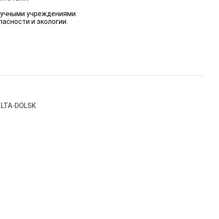
аучными учреждениями.
асности и экологии.
DELTA-DOLSK