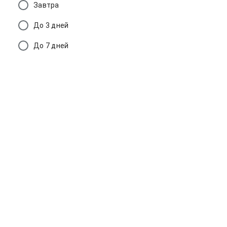
Завтра
До 3 дней
До 7 дней