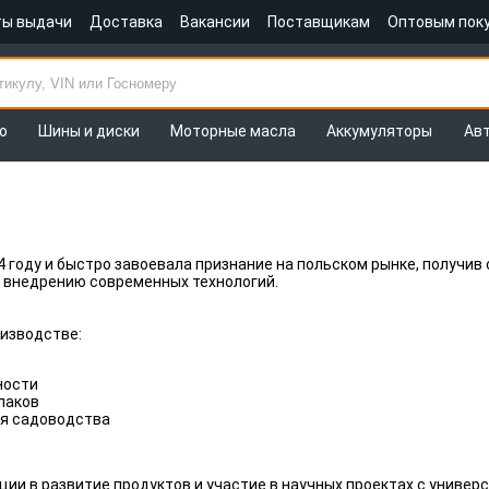
ты выдачи
Доставка
Вакансии
Поставщикам
Оптовым пок
о
Шины и диски
Моторные масла
Аккумуляторы
Ав
4 году и быстро завоевала признание на польском рынке, получи
я внедрению современных технологий.
изводстве:
ности
лаков
я садоводства
ии в развитие продуктов и участие в научных проектах с универ