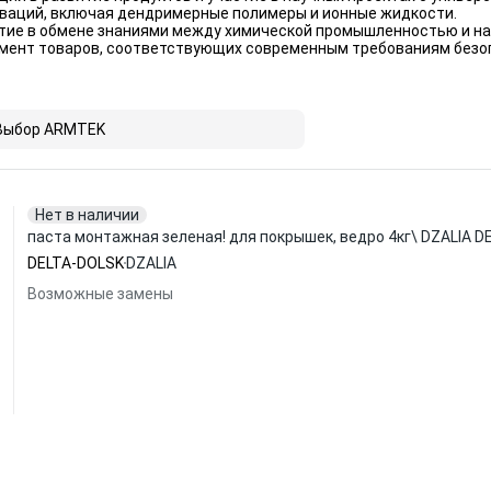
ваций, включая дендримерные полимеры и ионные жидкости.
тие в обмене знаниями между химической промышленностью и н
мент товаров, соответствующих современным требованиям безоп
Выбор ARMTEK
Нет в наличии
паста монтажная зеленая! для покрышек, ведро 4кг\ DZALIA 
DELTA-DOLSK
DZALIA
Возможные замены