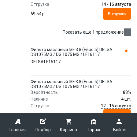
14 - 16 августа
Отгрузка
69.54 p.
В корзину
Показать еще 1 предложение
Фильтр масляный ISF 3.8 (Евро 5) DELSA
DS1075MG / DS 1075 MG / LF16117
DELSA
LF16117
Фильтр масляный ISF 3.8 (Евро 5) DELSA
DS1075MG / DS 1075 MG / LF16117
88%
Вероятность
Наличие
4 шт.
12 - 15 августа
Отгрузка
69.25 p.
В корзину
Главная
Подбор
Корзина
Гараж
Войти
Фильтр масляный ISF 3.8 (Евро 5) DELSA
DS1075MG / DS 1075 MG / LF16117