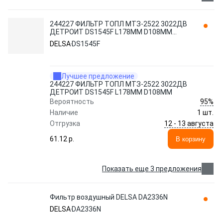
244227 ФИЛЬТР ТОПЛ МТЗ-2522 3022ДВ
ДЕТРОИТ DS1545F L178ММ D108ММ
DELSA
DELSA
DS1545F
Лучшее предложение
244227 ФИЛЬТР ТОПЛ МТЗ-2522 3022ДВ
ДЕТРОИТ DS1545F L178ММ D108ММ
95%
Вероятность
Наличие
1 шт.
12 - 13 августа
Отгрузка
61.12 p.
В корзину
Показать еще 3 предложения
Фильтр воздушный DELSA DA2336N
DELSA
DA2336N