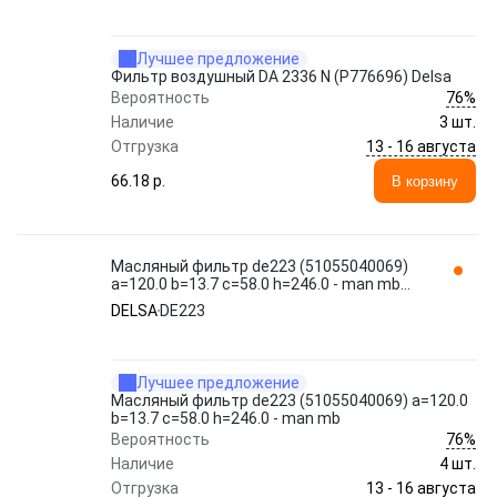
Лучшее предложение
Фильтр воздушный DA 2336 N (Р776696) Delsa
76%
Вероятность
Наличие
3 шт.
13 - 16 августа
Отгрузка
66.18 p.
В корзину
Масляный фильтр de223 (51055040069)
a=120.0 b=13.7 c=58.0 h=246.0 - man mb
DELSA
DELSA
DE223
Лучшее предложение
Масляный фильтр de223 (51055040069) a=120.0
b=13.7 c=58.0 h=246.0 - man mb
76%
Вероятность
Наличие
4 шт.
13 - 16 августа
Отгрузка