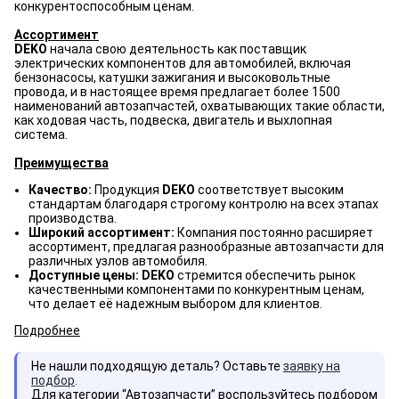
конкурентоспособным ценам.
Ассортимент
DEKO
начала свою деятельность как поставщик
электрических компонентов для автомобилей, включая
бензонасосы, катушки зажигания и высоковольтные
провода, и в настоящее время предлагает более 1500
наименований автозапчастей, охватывающих такие области,
как ходовая часть, подвеска, двигатель и выхлопная
система.
Преимущества
Качество:
Продукция
DEKO
соответствует высоким
стандартам благодаря строгому контролю на всех этапах
производства.
Широкий ассортимент:
Компания постоянно расширяет
ассортимент, предлагая разнообразные автозапчасти для
различных узлов автомобиля.
Доступные цены:
DEKO
стремится обеспечить рынок
качественными компонентами по конкурентным ценам,
что делает её надежным выбором для клиентов.
Подробнее
Не нашли подходящую деталь? Оставьте
заявку на
подбор
.
Для категории “Автозапчасти” воспользуйтесь подбором