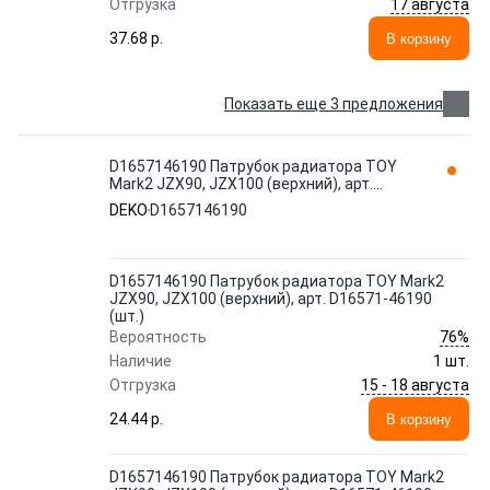
17 августа
Отгрузка
37.68 p.
В корзину
Показать еще 3 предложения
D1657146190 Патрубок радиатора TOY
Mark2 JZX90, JZX100 (верхний), арт.
D16571-46190 (шт.) DEKO
DEKO
D1657146190
D1657146190 Патрубок радиатора TOY Mark2
JZX90, JZX100 (верхний), арт. D16571-46190
(шт.)
76%
Вероятность
Наличие
1 шт.
15 - 18 августа
Отгрузка
24.44 p.
В корзину
D1657146190 Патрубок радиатора TOY Mark2