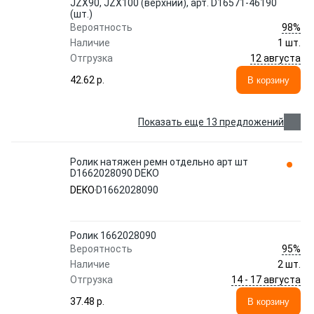
JZX90, JZX100 (верхний), арт. D16571-46190
(шт.)
98%
Вероятность
Наличие
1 шт.
12 августа
Отгрузка
42.62 p.
В корзину
Показать еще 13 предложений
Ролик натяжен ремн отдельно арт шт
D1662028090 DEKO
DEKO
D1662028090
Ролик 1662028090
95%
Вероятность
Наличие
2 шт.
14 - 17 августа
Отгрузка
37.48 p.
В корзину