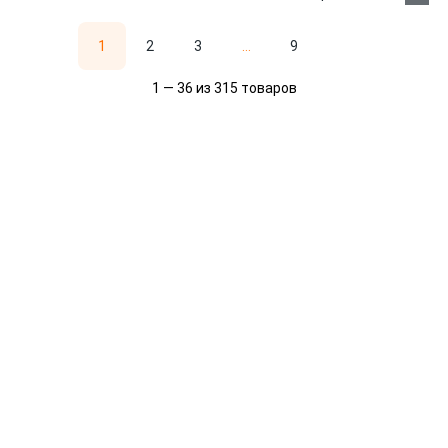
1
2
3
...
9
1 — 36 из 315 товаров