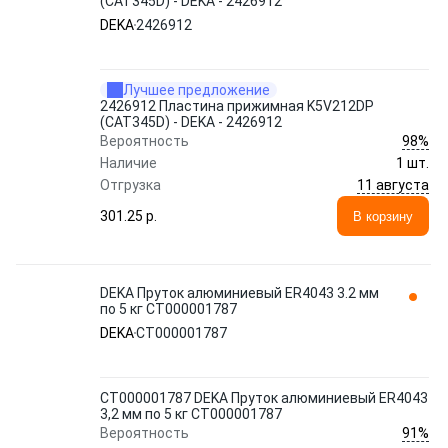
(CAT345D) - DEKA - 2426912
DEKA
2426912
Лучшее предложение
2426912 Пластина прижимная K5V212DP
(CAT345D) - DEKA - 2426912
98%
Вероятность
Наличие
1 шт.
11 августа
Отгрузка
301.25 p.
В корзину
DEKA Пруток алюминиевый ER4043 3.2 мм
по 5 кг СТ000001787
DEKA
СТ000001787
СТ000001787 DEKA Пруток алюминиевый ER4043
3,2 мм по 5 кг СТ000001787
91%
Вероятность